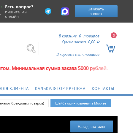
Есть вопрос?
Заказать
пишите, мы
звонок
онлайн
0
В корзине
0
товаров
Сумма заказа
0,00
a
В корзине нет товаров
инимальная сумма заказа 5000 рублей.
ДЛЯ КЛИЕНТА
КАЛЬКУЛЯТОР КРЕПЕЖА
КОНТАКТЫ
 (аналог брендовых товаров)
Шайба оцинкованная в Москве
Назад в каталог