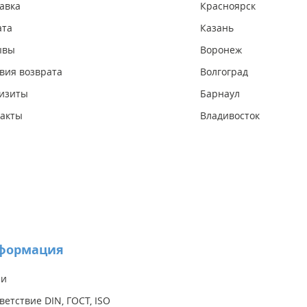
авка
Красноярск
ата
Казань
ывы
Воронеж
вия возврата
Волгоград
изиты
Барнаул
акты
Владивосток
формация
ии
ветствие DIN, ГОСТ, ISO