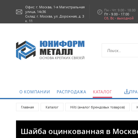
Офис: г.
Москва,
1-я Магистральная
Пн - Чт: 9.00 - 18.00
улица, 14с36
Пт - 9.00 - 17.00
Склад: г. Москва, ул. Дорожная, д. 3
Сб, Вс - выходной
к. 11
ОСНОВА КРЕПКИХ СВЯЗЕЙ
О КОМПАНИИ
РАСПРОДАЖА
КАТАЛОГ
ПРА
Главная
Каталог
Hilti (аналог брендовых товаров)
Шайба оцинкованная в Москв