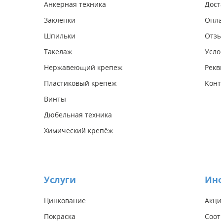
Анкерная техника
Дост
Заклепки
Опл
Шпильки
Отз
Такелаж
Усло
Нержавеющий крепеж
Рекв
Пластиковый крепеж
Конт
Винты
Дюбельная техника
Химический крепёж
Услуги
Ин
Цинкование
Акц
Покраска
Соот