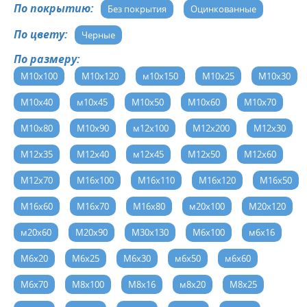
По покрытию:
Без покрытия
Оцинкованные
По цвету:
Черные
По размеру:
М10х100
М10х120
м10х150
М10х25
М10х30
М10х40
м10х45
М10х50
М10х60
М10х70
М10х80
М10х90
м12х100
М12х200
М12х30
М12х35
М12х40
м12х45
М12х50
М12х60
М12х70
М16х100
М16х110
М16х120
М16х50
М16х60
М16х70
М16х80
м20х100
М20х120
м20х60
М20х90
М30х130
М6х100
м6х16
М6х20
М6х25
М6х30
м6х50
м6х60
М6х70
М8х100
М8х16
м8х20
М8х25