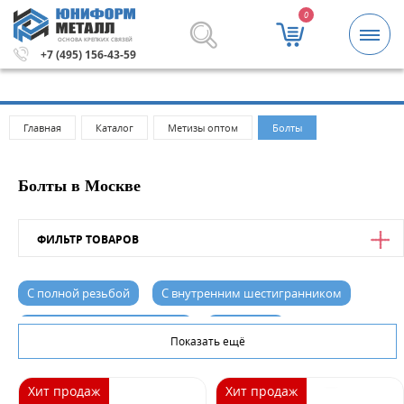
0
ОСНОВА КРЕПКИХ СВЯЗЕЙ
Метизы и крепежные изделия оптом. Минимальная сумм
+7 (495) 156-43-59
Главная
Каталог
Метизы оптом
Болты
Болты в Москве
ФИЛЬТР ТОВАРОВ
Цена
С полной резьбой
С внутренним шестигранником
от
до
Для фланцевых соединений
C фланцем
Показать ещё
С плоской головкой
С шестигранной головкой
БСР
Хит продаж
Хит продаж
Фундаментные
малая фасовка
с потайной головкой