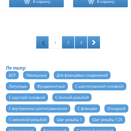
В корзину
В корзину
2
3
1
По типу:
БСР
Лемешные
Для фланцевых соединений
Латунные
Фундаментные
С шестигранной головкой
С круглой головкой
С полной резьбой
С внутренним шестигранником
C фланцем
Откидной
С неполной резьбой
Шаг резьбы 1
Шаг резьбы 1,25
Сферический
Башмачный
С плоской головкой