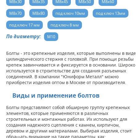
М8х30
М8х35
М8х45
М8х50
М8х60
М8х70
М8х80
под ключ 10мм
под ключ 13мм
под ключ 17 мм
под ключ 8 мм
По диаметру:
М10
Болты - это крепежные изделия, которые выполнены в виде
цилиндрического стержня с головкой. При помощи резьбы
крепеж завинчивается и фиксируется в основании. Широко
используется в строительстве для создания разъемных
соединений. В компании "Юниформ Металл" можно
приобрести изделия оптом в Москве от производителя.
Виды и применение болтов
Болты представляют собой обширную группу крепежных
элементов, которые применяются в различных
строительных и монтажных работах. Их используют для
создания надежного сцепления с камнем, кирпичом,
деревом и другими материалами. Выбирая изделия, стоит
обращать внимание на такие параметры, как: