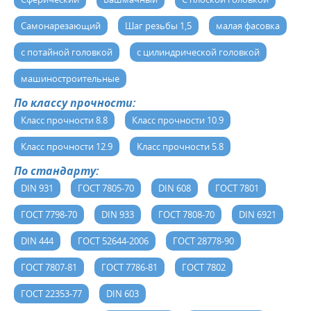
Самонарезающий
Шаг резьбы 1,5
малая фасовка
с потайной головкой
с цилиндрической головкой
машиностроительные
По классу прочности:
Класс прочности 8.8
Класс прочности 10.9
Класс прочности 12.9
Класс прочности 5.8
По стандарту:
DIN 931
ГОСТ 7805-70
DIN 608
ГОСТ 7801
ГОСТ 7798-70
DIN 933
ГОСТ 7808-70
DIN 6921
DIN 444
ГОСТ 52644-2006
ГОСТ 28778-90
ГОСТ 7807-81
ГОСТ 7786-81
ГОСТ 7802
ГОСТ 22353-77
DIN 603