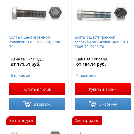
Новинка
с цилиндрической головкой
Сферический
Да
Самонарезающий
Башмачный
Лемешные
Величина скидки
Откидной
С неполной резьбой
С круглой головкой
Болты с шестигранной
Болты с шестигранной
10%
головкой ГОСТ 7805-70, 7798-
головкой оцинкованные ГОСТ
Шаг резьбы 1,25
Шаг резьбы 1,5
Шаг резьбы 1
20%
70
7805-70, 7798-70
30%
машиностроительные
Латунные
Цена за 1 кг
с НДС
:
Цена за 1 кг
с НДС
:
от
171.51
руб.
от
194.14
руб.
Не нашли ничего подходящего?
В наличии
В наличии
Оставьте заявку - мы найдем то, что вам нужно
Купить в 1 клик
Купить в 1 клик
В корзину
В корзину
Хит продаж
Хит продаж