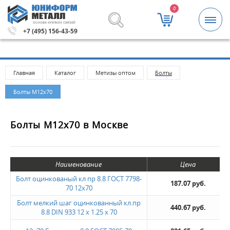
0
ОСНОВА КРЕПКИХ СВЯЗЕЙ
мма заказа 5000 рублей.
Метизы и крепежные изделия 
+7 (495) 156-43-59
Главная
Каталог
Метизы оптом
Болты
Болты М12х70
Болты М12х70 в Москве
Наименование
Цена
Болт оцинкованый кл пр 8.8 ГОСТ 7798-
187.07 руб.
70 12х70
Болт мелкий шаг оцинкованный кл.пр
440.67 руб.
8.8 DIN 933 12 х 1.25 х 70