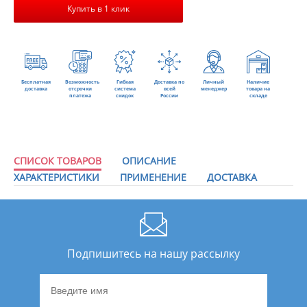
Купить в 1 клик
Бесплатная
Возможность
Гибкая
Доставка по
Личный
Наличие
доставка
отсрочки
система
всей
менеджер
товара на
платежа
скидок
России
складе
СПИСОК ТОВАРОВ
ОПИСАНИЕ
ХАРАКТЕРИСТИКИ
ПРИМЕНЕНИЕ
ДОСТАВКА
Подпишитесь на нашу рассылку