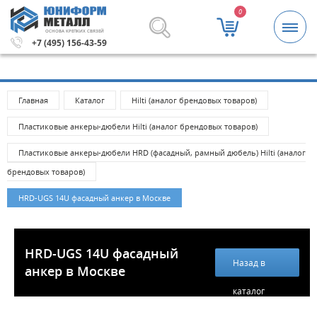
0
ОСНОВА КРЕПКИХ СВЯЗЕЙ
аказа 5000 рублей.
Метизы и крепежные изделия оптом
+7 (495) 156-43-59
Главная
Каталог
Hilti (аналог брендовых товаров)
Пластиковые анкеры-дюбели Hilti (аналог брендовых товаров)
Пластиковые анкеры-дюбели HRD (фасадный, рамный дюбель) Hilti (аналог
брендовых товаров)
HRD-UGS 14U фасадный анкер в Москве
HRD-UGS 14U фасадный
Назад в
анкер в Москве
каталог