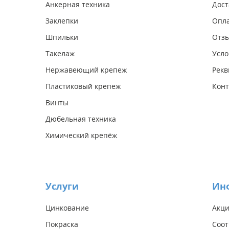
Анкерная техника
Дост
Заклепки
Опл
Шпильки
Отз
Такелаж
Усло
Нержавеющий крепеж
Рекв
Пластиковый крепеж
Конт
Винты
Дюбельная техника
Химический крепёж
Услуги
Ин
Цинкование
Акц
Покраска
Соот