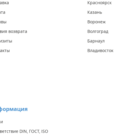
авка
Красноярск
ата
Казань
ывы
Воронеж
вия возврата
Волгоград
изиты
Барнаул
акты
Владивосток
формация
ии
ветствие DIN, ГОСТ, ISO