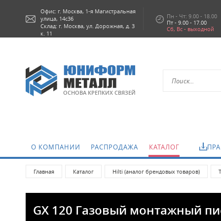
Офис: г.
Москва,
1-я Магистральная
Пн - Чт: 9.00 - 18.00
улица, 14с36
Пт - 9.00 - 17.00
Склад: г. Москва, ул. Дорожная, д. 3
Сб, Вс - выходной
к. 11
ОСНОВА КРЕПКИХ СВЯЗЕЙ
О КОМПАНИИ
РАСПРОДАЖА
КАТАЛОГ
ПРА
Главная
Каталог
Hilti (аналог брендовых товаров)
GX 120 Газовый монтажный пи