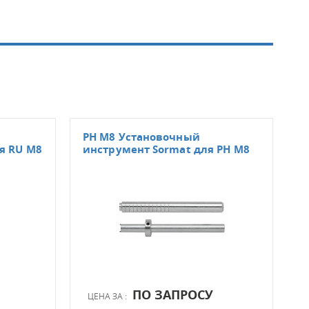
PH M8 Установочный
КВТ
я RU M8
инструмент Sormat для PH M8
инс
дюб
ПО ЗАПРОСУ
ЦЕНА ЗА :
ЦЕН