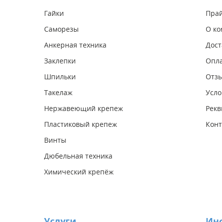
Гайки
Прай
Саморезы
О к
Анкерная техника
Дост
Заклепки
Опл
Шпильки
Отз
Такелаж
Усло
Нержавеющий крепеж
Рекв
Пластиковый крепеж
Конт
Винты
Дюбельная техника
Химический крепёж
Услуги
Ин