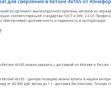
at для сверления в бетоне 4x165 от Юнифо
кий ассортимент высокопрочного крепежа, метизов из нержаве
укции, соответствующей стандартам ГОСТ и DIN. 2-CUT Професс
о обеспечивает долговечность и надежность в эксплуатации.
?
 бетоне 4x165 можно заказать с доставкой по Москве и России
 в бетоне 4x165 - данную позицию можно купить в нашем инте
умму от 40 000 руб. весом до 1 т –доставка бесплатная). Точну