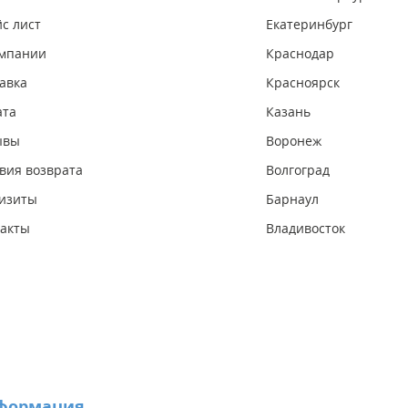
с лист
Екатеринбург
омпании
Краснодар
авка
Красноярск
ата
Казань
ывы
Воронеж
вия возврата
Волгоград
изиты
Барнаул
акты
Владивосток
формация