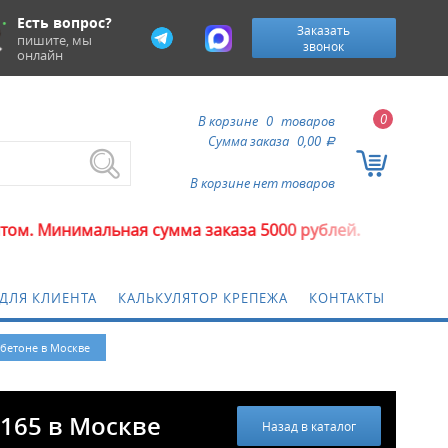
Есть вопрос?
Заказать
пишите, мы
звонок
онлайн
0
В корзине
0
товаров
Сумма заказа
0,00
a
В корзине нет товаров
льная сумма заказа 5000 рублей.
ДЛЯ КЛИЕНТА
КАЛЬКУЛЯТОР КРЕПЕЖА
КОНТАКТЫ
 бетоне в Москве
x165 в Москве
Назад в каталог