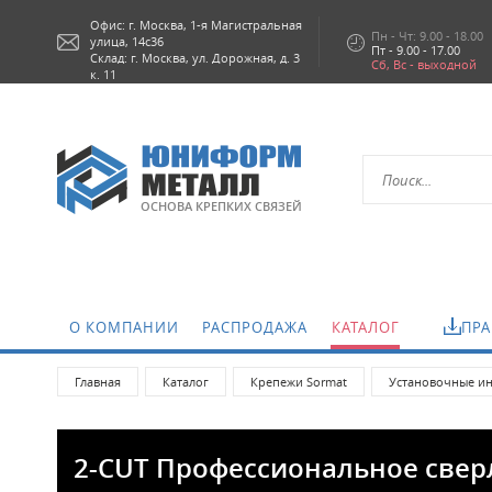
Офис: г.
Москва,
1-я Магистральная
Пн - Чт: 9.00 - 18.00
улица, 14с36
Пт - 9.00 - 17.00
Склад: г. Москва, ул. Дорожная, д. 3
Сб, Вс - выходной
к. 11
ОСНОВА КРЕПКИХ СВЯЗЕЙ
О КОМПАНИИ
РАСПРОДАЖА
КАТАЛОГ
ПРА
Главная
Каталог
Крепежи Sormat
Установочные ин
2-CUT Профессиональное сверл