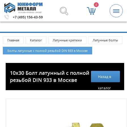
0
ОСНОВА КРЕПКИХ СВЯЗЕЙ
0 рублей.
Метизы и крепежные изделия оптом. Минималь
+7 (495) 156-43-59
Главная
Каталог
Латунные крепежи
Латунные болты
Болты латунные с полной резьбой DIN 933 в Москве
10х30 Болт латунный с полной
Назад в
резьбой DIN 933 в Москве
каталог