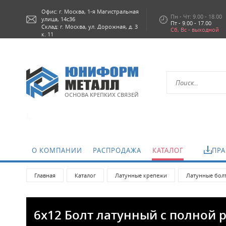
Офис: г.
Москва,
1-я Магистральная
Пн - Чт: 9.00 - 18.00
улица, 14с36
Пт - 9.00 - 17.00
Склад: г. Москва, ул. Дорожная, д. 3
Сб, Вс - выходной
к. 11
ОСНОВА КРЕПКИХ СВЯЗЕЙ
О КОМПАНИИ
РАСПРОДАЖА
КАТАЛОГ
ПРА
Главная
Каталог
Латунные крепежи
Латунные бол
6х12 Болт латунный с полной 