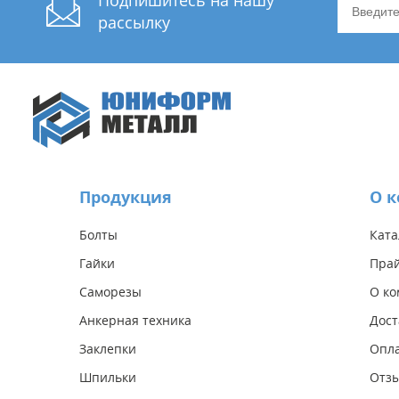
Подпишитесь на нашу
рассылку
Продукция
О 
Болты
Ката
Гайки
Прай
Саморезы
О к
Анкерная техника
Дост
Заклепки
Опл
Шпильки
Отз