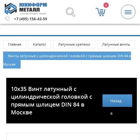
0
ОСНОВА КРЕПКИХ СВЯЗЕЙ
0 рублей.
Метизы и крепежные изделия оптом. Минималь
+7 (495) 156-43-59
Главная
Каталог
Латунные крепежи
Латунные винты
Винты латунные с цилиндрической головкой с прямым шлицем DIN 84 в
Москве
10х35 Винт латунный с
цилиндрической головкой с
Назад
прямым шлицем DIN 84 в
Москве
в
каталог