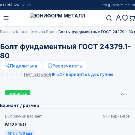
8 (495) 120-17-23
info@uniform-met.ru
Главная
Каталог
Метизы
Болты
Болты фундаментные ГОСТ 24379.1-80 
Болт фундаментный ГОСТ 24379.1-
80
Поделиться
Распечатать
★★★★★
★★★★★
Нет отзывов
● 547 вариантов доступны
НОВИНКА
Вариант / размер
Выбранный вариант
547 вариантов
M12x150
M12 × 150 мм