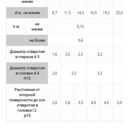
менее
d w , не менее
8,7
11,5
14,5
16,5
19,2
22,0
не
h w
0,15
менее
не более
0,6
Диаметр отверстия
1,6
2,0
2,5
3,2
в стержне d 3
Диаметр отверстия
в головке d 4
2,0
2,5
3,2
Н15
Расстояние от
опорной
поверхнос­ти до оси
2,0
2,8
3,5
4,0
4,5
5,0
отверстия в
головке l 2
js15