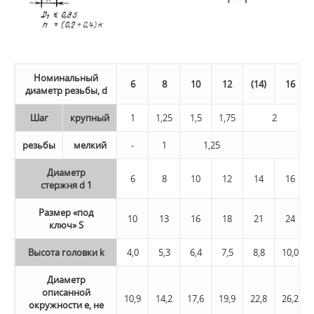
Номинальный
6
8
10
12
(14)
16
диаметр резьбы, d
Шаг
крупный
1
1,25
1,5
1,75
2
резьбы
мелкий
-
1
1,25
Диаметр
6
8
10
12
14
16
стержня d 1
Размер «под
10
13
16
18
21
24
ключ» S
Высота головки k
4,0
5,3
6,4
7,5
8,8
10,0
Диаметр
описанной
10,9
14,2
17,6
19,9
22,8
26,2
окружности е, не