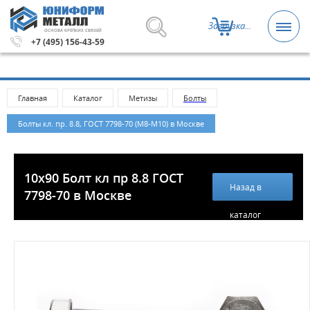
Загрузка...
ОСНОВА КРЕПКИХ СВЯЗЕЙ
ы и крепежные изделия оптом. Минимальная сумма зака
+7 (495) 156-43-59
Главная
Каталог
Метизы
Болты
Болты кл. пр. 8.8, ГОСТ 7798-70 (М8-М10) в Москве
10х90 Болт кл пр 8.8 ГОСТ
Назад в
7798-70 в Москве
каталог