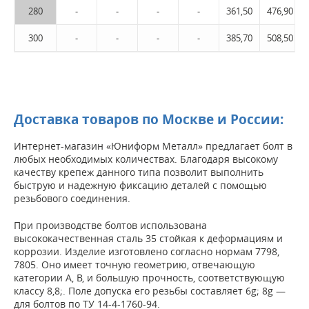
280
-
-
-
-
361,50
476,90
300
-
-
-
-
385,70
508,50
Доставка товаров по Москве и России:
Интернет-магазин «Юниформ Металл» предлагает болт в
любых необходимых количествах. Благодаря высокому
качеству крепеж данного типа позволит выполнить
быструю и надежную фиксацию деталей с помощью
резьбового соединения.
При производстве болтов использована
высококачественная сталь 35 стойкая к деформациям и
коррозии. Изделие изготовлено согласно нормам 7798,
7805. Оно имеет точную геометрию, отвечающую
категории А, В, и большую прочность, соответствующую
классу 8,8;. Поле допуска его резьбы составляет 6g; 8g —
для болтов по ТУ 14-4-1760-94.