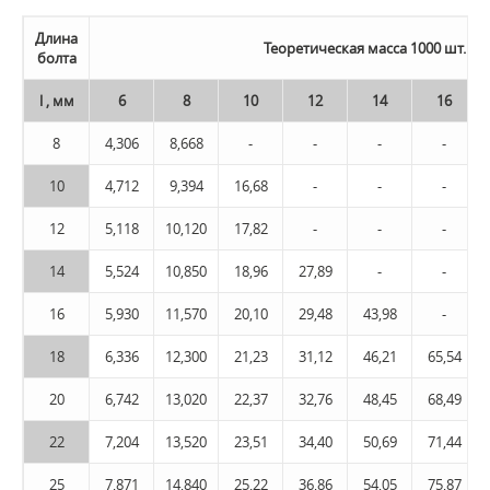
Длина
Теоретическая масса 1000 шт. бо
болта
l , мм
6
8
10
12
14
16
8
4,306
8,668
-
-
-
-
10
4,712
9,394
16,68
-
-
-
12
5,118
10,120
17,82
-
-
-
14
5,524
10,850
18,96
27,89
-
-
16
5,930
11,570
20,10
29,48
43,98
-
18
6,336
12,300
21,23
31,12
46,21
65,54
20
6,742
13,020
22,37
32,76
48,45
68,49
22
7,204
13,520
23,51
34,40
50,69
71,44
25
7,871
14,840
25,22
36,86
54,05
75,87