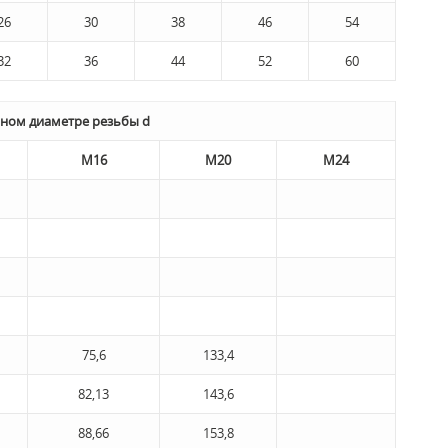
26
30
38
46
54
32
36
44
52
60
льном диаметре резьбы d
M16
М20
М24
75,6
133,4
82,13
143,6
88,66
153,8