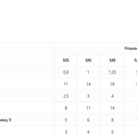
Номин
М5
М6
М8
М
0,8
1
1,25
11
14
18
2,5
3
4
8
11
14
ика, V
5
6
8
3
4
5