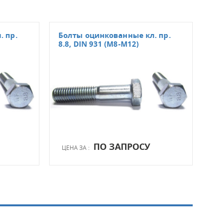
. пр.
Болты оцинкованные кл. пр.
Бол
8.8, DIN 931 (М8-М12)
DIN
ПО ЗАПРОСУ
ЦЕНА ЗА :
ЦЕН