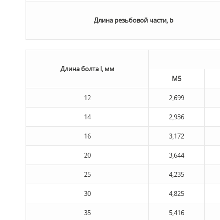
Длина резьбовой части, b
Длина болта l, мм
М5
12
2,699
14
2,936
16
3,172
20
3,644
25
4,235
30
4,825
35
5,416