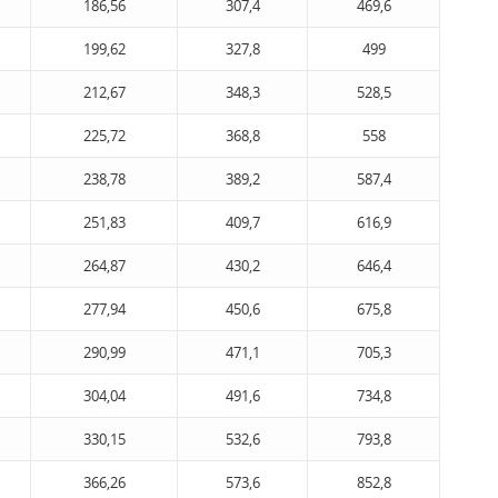
186,56
307,4
469,6
199,62
327,8
499
212,67
348,3
528,5
225,72
368,8
558
238,78
389,2
587,4
251,83
409,7
616,9
264,87
430,2
646,4
277,94
450,6
675,8
290,99
471,1
705,3
304,04
491,6
734,8
330,15
532,6
793,8
366,26
573,6
852,8