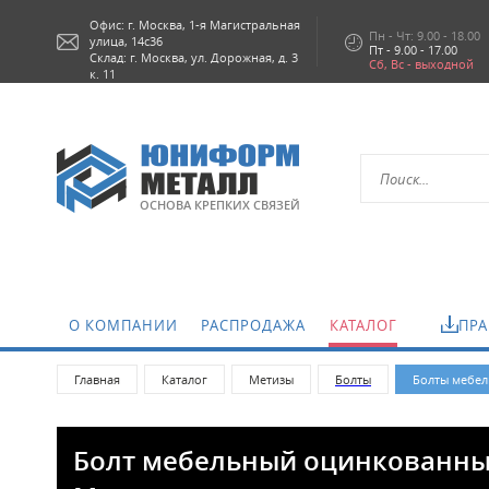
Офис: г.
Москва,
1-я Магистральная
Пн - Чт: 9.00 - 18.00
улица, 14с36
Пт - 9.00 - 17.00
Склад: г. Москва, ул. Дорожная, д. 3
Сб, Вс - выходной
к. 11
ОСНОВА КРЕПКИХ СВЯЗЕЙ
О КОМПАНИИ
РАСПРОДАЖА
КАТАЛОГ
ПРА
Главная
Каталог
Метизы
Болты
Болты мебел
Болт мебельный оцинкованный