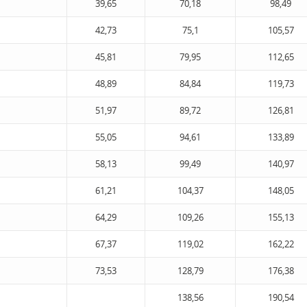
39,65
70,18
98,49
42,73
75,1
105,57
45,81
79,95
112,65
48,89
84,84
119,73
51,97
89,72
126,81
55,05
94,61
133,89
58,13
99,49
140,97
61,21
104,37
148,05
64,29
109,26
155,13
67,37
119,02
162,22
73,53
128,79
176,38
138,56
190,54