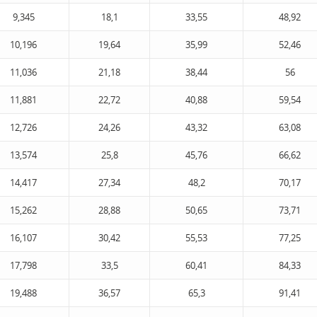
9,345
18,1
33,55
48,92
10,196
19,64
35,99
52,46
11,036
21,18
38,44
56
11,881
22,72
40,88
59,54
12,726
24,26
43,32
63,08
13,574
25,8
45,76
66,62
14,417
27,34
48,2
70,17
15,262
28,88
50,65
73,71
16,107
30,42
55,53
77,25
17,798
33,5
60,41
84,33
19,488
36,57
65,3
91,41