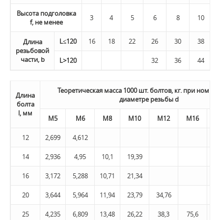
Высота подголовка
3
4
5
6
8
10
f, не менее
L≤120
16
18
22
26
30
38
Длина
резьбовой
части, b
L>120
32
36
44
Теоретическая масса 1000 шт. болтов, кг. при номи
Длина
диаметре резьбы d
болта
l, мм
М5
М6
М8
М10
М12
M16
М
12
2,699
4,612
14
2,936
4,95
10,1
19,39
16
3,172
5,288
10,71
21,34
20
3,644
5,964
11,94
23,79
34,76
25
4,235
6,809
13,48
26,22
38,3
75,6
13