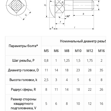
Номинальный диаметр резьбы 
Параметры болта*
М5
М6
М8
М10
М12
M16
Шаг резьбы, P
0,8
1
1,25
1,5
1,75
2
Диаметр головки, D
11
14
18
23
28
35
Высота головки, k
2,5
3
4
5
6
8
Радиус сферы, R
8
11
14
18
22
26
Размер стороны
квадартного
5
6
8
10
12
16
подголовника, V