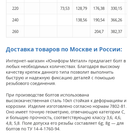
220
73,53
128,79
176,38
330,15
53
240
138,56
190,54
366,26
57
260
204,7
382,37
61
Доставка товаров по Москве и России:
Интернет-магазин «Юниформ Металл» предлагает болт в
любых необходимых количествах. Благодаря высокому
качеству крепеж данного типа позволит выполнить
быструю и надежную фиксацию деталей с помощью
резьбового соединения.
При производстве болтов использована
высококачественная сталь 10кп стойкая к деформациям и
коррозии. Изделие изготовлено согласно нормам 7802-81.
Оно имеет точную геометрию, отвечающую категории С,
и большую прочность, соответствующую классу 3,6; 4,6;
4,8; 5,8. Поле допуска его резьбы составляет 6g; 8g — для
болтов по ТУ 14-4-1760-94.