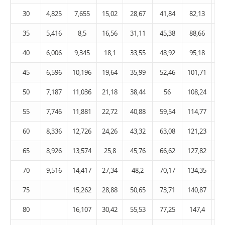
30
4,825
7,655
15,02
28,67
41,84
82,13
14
35
5,416
8,5
16,56
31,11
45,38
88,66
15
40
6,006
9,345
18,1
33,55
48,92
95,18
16
45
6,596
10,196
19,64
35,99
52,46
101,71
17
50
7,187
11,036
21,18
38,44
56
108,24
18
55
7,746
11,881
22,72
40,88
59,54
114,77
19
60
8,336
12,726
24,26
43,32
63,08
121,23
2
65
8,926
13,574
25,8
45,76
66,62
127,82
21
70
9,516
14,417
27,34
48,2
70,17
134,35
22
75
15,262
28,88
50,65
73,71
140,87
23
80
16,107
30,42
55,53
77,25
147,4
24