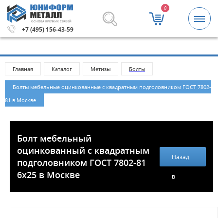
0
ОСНОВА КРЕПКИХ СВЯЗЕЙ
Метизы и крепежные изделия оптом. Минимальная сумма
+7 (495) 156-43-59
Главная
Каталог
Метизы
Болты
Болты мебельные оцинкованные с квадратным подголовником ГОСТ 7802-
81 в Москве
Болт мебельный
оцинкованный с квадратным
Назад
подголовником ГОСТ 7802-81
6х25 в Москве
в
каталог