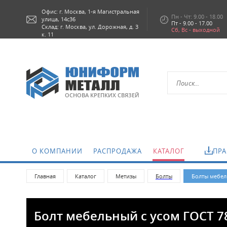
Офис: г.
Москва,
1-я Магистральная
Пн - Чт: 9.00 - 18.00
улица, 14с36
Пт - 9.00 - 17.00
Склад: г. Москва, ул. Дорожная, д. 3
Сб, Вс - выходной
к. 11
ОСНОВА КРЕПКИХ СВЯЗЕЙ
О КОМПАНИИ
РАСПРОДАЖА
КАТАЛОГ
ПРА
Главная
Каталог
Метизы
Болты
Болты мебел
Болт мебельный с усом ГОСТ 7