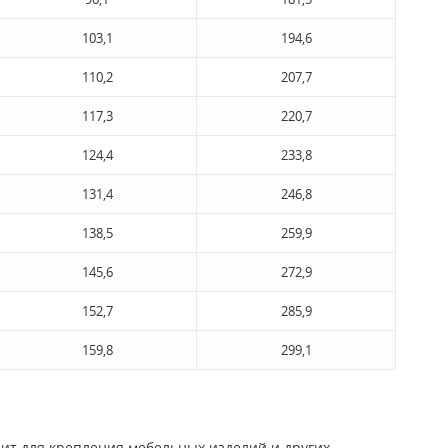
103,1
194,6
110,2
207,7
117,3
220,7
124,4
233,8
131,4
246,8
138,5
259,9
145,6
272,9
152,7
285,9
159,8
299,1
дит для крепления мебельных изделий и других