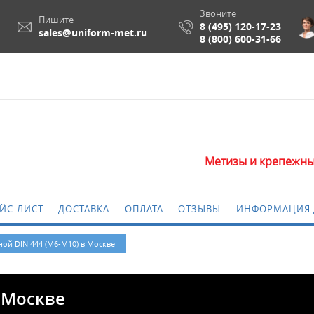
Звоните
Пишите
8 (495) 120-17-23
sales@uniform-met.ru
8 (800) 600-31-66
Метизы и крепежные изделия
ЙС-ЛИСТ
ДОСТАВКА
ОПЛАТА
ОТЗЫВЫ
ИНФОРМАЦИЯ 
ной DIN 444 (М6-М10) в Москве
в Москве