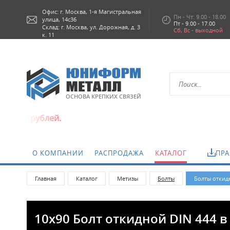
Офис: г.
Москва,
1-я Магистральная
Пн - Чт: 9.00 - 18.00
улица, 14с36
Пт - 9.00 - 17.00
Склад: г. Москва, ул. Дорожная, д. 3
Сб, Вс - выходной
к. 11
ОСНОВА КРЕПКИХ СВЯЗЕЙ
ублей.
О КОМПАНИИ
РАСПРОДАЖА
КАТАЛОГ
ПРА
Главная
Каталог
Метизы
Болты
Болты откид
10x90 Болт откидной DIN 444 