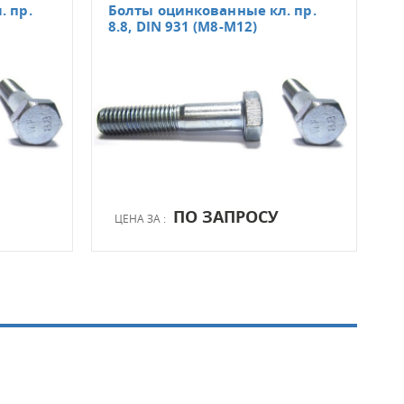
. пр.
Болты оцинкованные кл. пр.
Бол
8.8, DIN 931 (М8-М12)
DIN
ПО ЗАПРОСУ
ЦЕНА ЗА :
ЦЕН