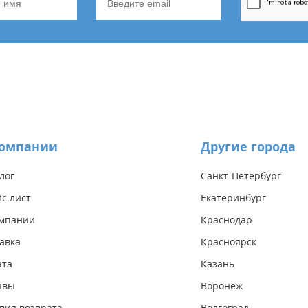
компании
Другие города
лог
Санкт-Петербург
с лист
Екатеринбург
омпании
Краснодар
авка
Красноярск
ата
Казань
ывы
Воронеж
вия возврата
Волгоград