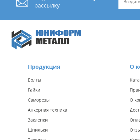
рассылку
Продукция
О 
Болты
Ката
Гайки
Прай
Саморезы
О к
Анкерная техника
Дост
Заклепки
Опл
Шпильки
Отз
Такелаж
Усло