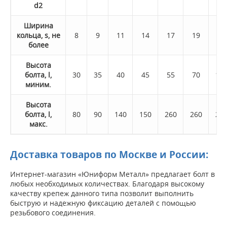
d2
Ширина
кольца, s, не
8
9
11
14
17
19
24
более
Высота
болта, l,
30
35
40
45
55
70
10
миним.
Высота
болта, l,
80
90
140
150
260
260
26
макс.
Доставка товаров по Москве и России:
Интернет-магазин «Юниформ Металл» предлагает болт в
любых необходимых количествах. Благодаря высокому
качеству крепеж данного типа позволит выполнить
быструю и надежную фиксацию деталей с помощью
резьбового соединения.