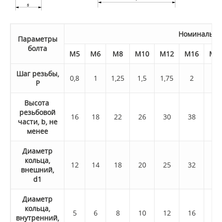
Номинальны
Параметры
болта
М5
М6
М8
М10
М12
М16
М2
Шаг резьбы,
0,8
1
1,25
1,5
1,75
2
2,5
P
Высота
резьбовой
16
18
22
26
30
38
46
части, b, не
менее
Диаметр
кольца,
12
14
18
20
25
32
40
внешний,
d1
Диаметр
кольца,
5
6
8
10
12
16
18
внутренний,