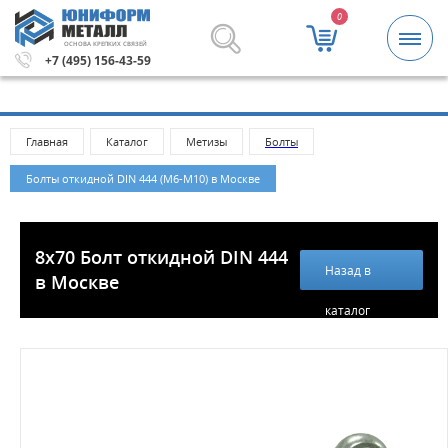
0
ОСНОВА КРЕПКИХ СВЯЗЕЙ
й.
Метизы и крепежные изделия оптом. Минимальная сум
+7 (495) 156-43-59
Главная
Каталог
Метизы
Болты
Болты откидной DIN 444 (М6-М10) в Москве
8x70 Болт откидной DIN 444
Назад в
в Москве
каталог