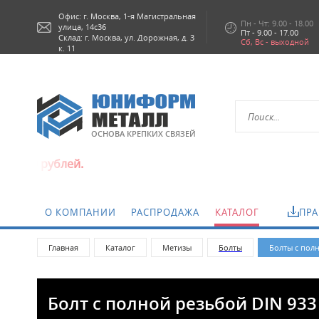
Офис: г.
Москва,
1-я Магистральная
Пн - Чт: 9.00 - 18.00
улица, 14с36
Пт - 9.00 - 17.00
Склад: г. Москва, ул. Дорожная, д. 3
Сб, Вс - выходной
к. 11
ОСНОВА КРЕПКИХ СВЯЗЕЙ
рублей.
О КОМПАНИИ
РАСПРОДАЖА
КАТАЛОГ
ПРА
Главная
Каталог
Метизы
Болты
Болты с пол
Болт с полной резьбой DIN 933