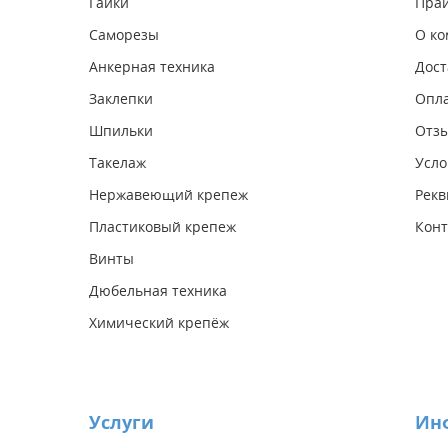
Гайки
Прай
Саморезы
О к
Анкерная техника
Дост
Заклепки
Опл
Шпильки
Отз
Такелаж
Усло
Нержавеющий крепеж
Рекв
Пластиковый крепеж
Конт
Винты
Дюбельная техника
Химический крепёж
Услуги
Ин