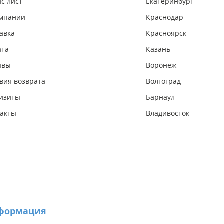
с лист
Екатеринбург
омпании
Краснодар
авка
Красноярск
ата
Казань
ывы
Воронеж
вия возврата
Волгоград
изиты
Барнаул
акты
Владивосток
формация