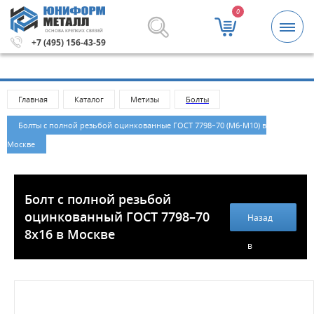
0
ОСНОВА КРЕПКИХ СВЯЗЕЙ
аза 5000 рублей.
Метизы и крепежные изделия оптом. М
+7 (495) 156-43-59
Главная
Каталог
Метизы
Болты
Болты с полной резьбой оцинкованные ГОСТ 7798–70 (М6-М10) в
Москве
Болт с полной резьбой
оцинкованный ГОСТ 7798–70
Назад
8х16 в Москве
в
каталог