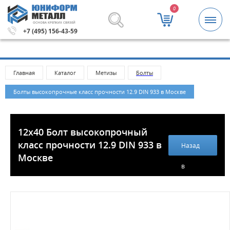
0
ОСНОВА КРЕПКИХ СВЯЗЕЙ
Метизы и крепежные изделия оптом. Минимальная сумм
+7 (495) 156-43-59
Главная
Каталог
Метизы
Болты
Болты высокопрочные класс прочности 12.9 DIN 933 в Москве
12x40 Болт высокопрочный
класс прочности 12.9 DIN 933 в
Назад
Москве
в
каталог