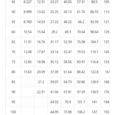
45
8.227
12.31
23.27
40.05
57.31
80.5
105.7
50
8.999
13.42
25.25
43.13
61.76
86.55
113.6
55
8.769
14.53
27.22
46.22
66.2
92.59
121.5
60
10.54
15.64
29.2
49.3
70.64
98.64
129.4
65
11.31
16.76
31.17
52.39
75.08
104.7
137.3
70
12.08
17.87
33.14
55.47
79.53
110.7
145.2
75
12.85
18.98
35.12
58.56
83.97
116.8
153.1
80
13.63
20.09
37.09
61.64
88.42
122.8
161
85
21.2
39.07
64.73
92.86
128.9
168.9
90
22.31
41.04
67.81
97.29
134.9
176.8
95
43.02
70.9
101.7
141
184.7
100
44.99
73.98
106.2
147
192.6