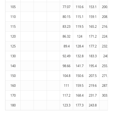
105
77.07
110.6
153.1
200.5
110
80.15
115.1
159.1
208.4
115
83.23
119.5
165.2
216.3
120
86.32
124
171.2
224.2
125
89.4
128.4
177.2
232.1
130
92.49
132.8
183.3
240
140
98.66
141.7
195.4
255.8
150
104.8
150.6
207.5
271.6
160
111
159.5
219.6
287.4
170
117.2
168.4
231.7
303.2
180
123.3
177.3
243.8