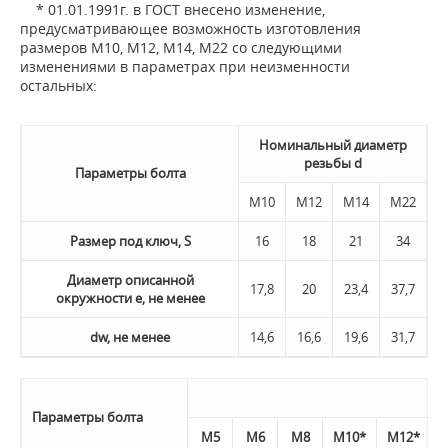
* 01.01.1991г. в ГОСТ внесено изменение,
предусматривающее возможность изготовления
размеров М10, М12, М14, М22 со следующими
изменениями в параметрах при неизменности
остальных:
Номинальный диаметр
резьбы d
Параметры болта
М10
М12
M14
М22
Размер под ключ, S
16
18
21
34
Диаметр описанной
17,8
20
23,4
37,7
окружности e, не менее
dw, не менее
14,6
16,6
19,6
31,7
Параметры болта
М5
М6
М8
М10*
М12*