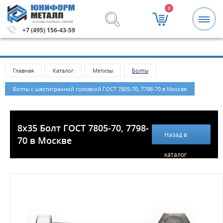
0
ОСНОВА КРЕПКИХ СВЯЗЕЙ
.
Метизы и крепежные изделия оптом. Минимальная сумм
+7 (495) 156-43-59
Главная
Каталог
Метизы
Болты
Болты с шестигранной головкой ГОСТ 7805-70, 7798-70 в Москве
8х35 Болт ГОСТ 7805-70, 7798-
Назад в
70 в Москве
каталог