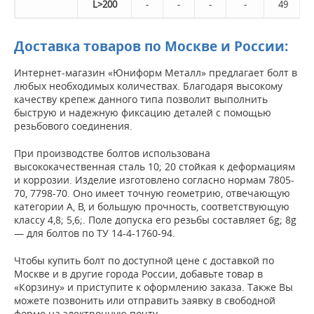
L>200
-
-
-
-
49
Доставка товаров по Москве и России:
Интернет-магазин «Юниформ Металл» предлагает болт в
любых необходимых количествах. Благодаря высокому
качеству крепеж данного типа позволит выполнить
быструю и надежную фиксацию деталей с помощью
резьбового соединения.
При производстве болтов использована
высококачественная сталь 10; 20 стойкая к деформациям
и коррозии. Изделие изготовлено согласно нормам 7805-
70, 7798-70. Оно имеет точную геометрию, отвечающую
категории А, В, и большую прочность, соответствующую
классу 4,8; 5,6;. Поле допуска его резьбы составляет 6g; 8g
— для болтов по ТУ 14-4-1760-94.
Чтобы купить болт по доступной цене с доставкой по
Москве и в другие города России, добавьте товар в
«Корзину» и приступите к оформлению заказа. Также Вы
можете позвонить или отправить заявку в свободной
форме на электронную почту.