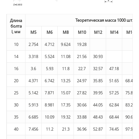
Теоретическая масса 1000 шт. б
Длина
болта
l, мм
М5
М6
М8
М10
М12
M14
M16
10
2.754
4.712
9.624
19.28
14
3.318
5.524
11.08
21.56
30.93
16
3.6
5.93
11.8
22.7
32.57
47.18
20
4.371
6.742
13.25
24.97
35.85
51.65
68.49
25
5.142
7.871
15.07
27.82
39.95
57.25
75.87
30
5.913
8.981
17.35
30.66
44.05
62.84
83.24
35
6.685
10.09
19.32
33.88
48.43
68.44
90.62
40
7.456
11.2
21.3
36.96
52.87
74.45
97.99