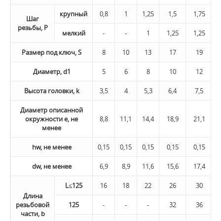
крупный
0,8
1
1,25
1,5
1,75
Шаг
резьбы, P
мелкий
-
-
1
1,25
1,25
Размер под ключ, S
8
10
13
17
19
Диаметр, d1
5
6
8
10
12
Высота головки, k
3,5
4
5,3
6,4
7,5
Диаметр описанной
окружности e, не
8,8
11,1
14,4
18,9
21,1
менее
hw, не менее
0,15
0,15
0,15
0,15
0,15
dw, не менее
6,9
8,9
11,6
15,6
17,4
L≤125
16
18
22
26
30
Длина
резьбовой
125
-
-
-
32
36
части, b