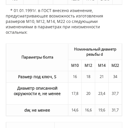
* 01.01.1991г. в ГОСТ внесено изменение,
предусматривающее возможность изготовления
размеров М10, М12, М14, М22 со следующими
изменениями в параметрах при неизменности
остальных:
Номинальный диаметр
резьбы d
Параметры болта
М10
М12
M14
М22
Размер под ключ, S
16
18
21
34
Диаметр описанной
окружности e, не менее
17,8
20
23,4
37,7
dw, не менее
14,6
16,6
19,6
31,7