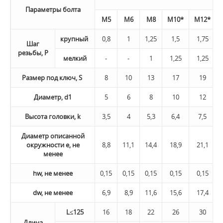
Параметры болта
М5
М6
М8
М10*
М12*
крупный
0,8
1
1,25
1,5
1,75
Шаг
резьбы, P
мелкий
-
-
1
1,25
1,25
Размер под ключ, S
8
10
13
17
19
Диаметр, d1
5
6
8
10
12
Высота головки, k
3,5
4
5,3
6,4
7,5
Диаметр описанной
окружности e, не
8,8
11,1
14,4
18,9
21,1
менее
hw, не менее
0,15
0,15
0,15
0,15
0,15
dw, не менее
6,9
8,9
11,6
15,6
17,4
L≤125
16
18
22
26
30
Длина