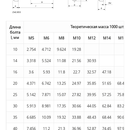
Теоретическая масса 1000 шт. б
Длина
болта
l, мм
М5
М6
М8
М10
М12
M14
M16
10
2.754
4.712
9.624
19.28
14
3.318
5.524
11.08
21.56
30.93
16
3.6
5.93
11.8
22.7
32.57
47.18
20
4.371
6.742
13.25
24.97
35.85
51.65
68.49
25
5.142
7.871
15.07
27.82
39.95
57.25
75.87
30
5.913
8.981
17.35
30.66
44.05
62.84
83.24
35
6.685
10.09
19.32
33.88
48.43
68.44
90.62
40
7.456
11.2
21.3
36.96
52.87
74.45
97.99