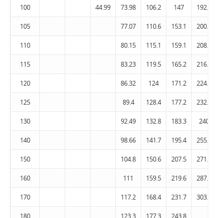
100
44.99
73.98
106.2
147
192.6
105
77.07
110.6
153.1
200.5
110
80.15
115.1
159.1
208.4
115
83.23
119.5
165.2
216.3
120
86.32
124
171.2
224.2
125
89.4
128.4
177.2
232.1
130
92.49
132.8
183.3
240
140
98.66
141.7
195.4
255.8
150
104.8
150.6
207.5
271.6
160
111
159.5
219.6
287.4
170
117.2
168.4
231.7
303.2
180
123.3
177.3
243.8