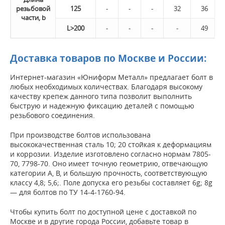
резьбовой
125
-
-
-
32
36
части, b
L>200
-
-
-
-
49
Доставка товаров по Москве и России:
Интернет-магазин «Юниформ Металл» предлагает болт в
любых необходимых количествах. Благодаря высокому
качеству крепеж данного типа позволит выполнить
быструю и надежную фиксацию деталей с помощью
резьбового соединения.
При производстве болтов использована
высококачественная сталь 10; 20 стойкая к деформациям
и коррозии. Изделие изготовлено согласно нормам 7805-
70, 7798-70. Оно имеет точную геометрию, отвечающую
категории А, В, и большую прочность, соответствующую
классу 4,8; 5,6;. Поле допуска его резьбы составляет 6g; 8g
— для болтов по ТУ 14-4-1760-94.
Чтобы купить болт по доступной цене с доставкой по
Москве и в другие города России, добавьте товар в