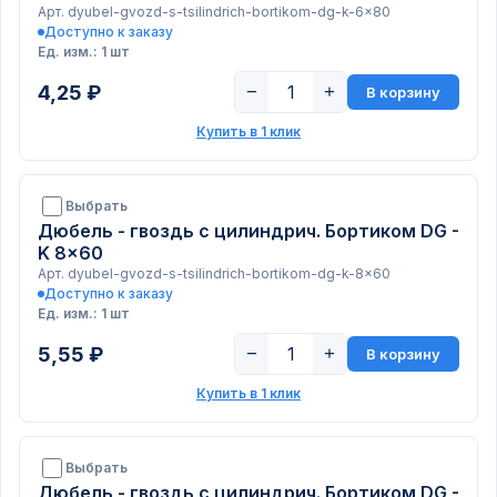
Арт. dyubel-gvozd-s-tsilindrich-bortikom-dg-k-6x80
Доступно к заказу
Ед. изм.: 1 шт
4,25 ₽
−
+
В корзину
Купить в 1 клик
Выбрать
Дюбель - гвоздь с цилиндрич. Бортиком DG -
K 8x60
Арт. dyubel-gvozd-s-tsilindrich-bortikom-dg-k-8x60
Доступно к заказу
Ед. изм.: 1 шт
5,55 ₽
−
+
В корзину
Купить в 1 клик
Выбрать
Дюбель - гвоздь с цилиндрич. Бортиком DG -