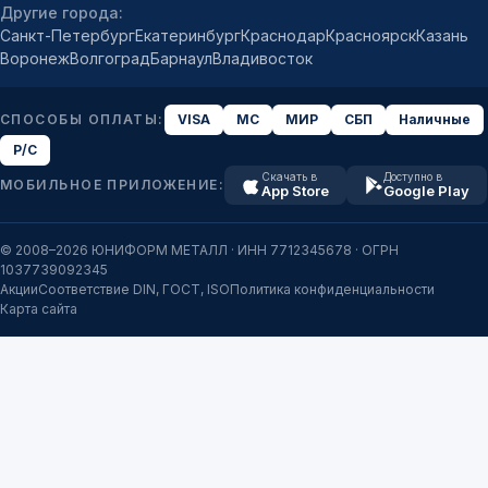
Другие города:
Санкт-Петербург
Екатеринбург
Краснодар
Красноярск
Казань
Воронеж
Волгоград
Барнаул
Владивосток
СПОСОБЫ ОПЛАТЫ:
VISA
MC
МИР
СБП
Наличные
Р/С
Скачать в
Доступно в
МОБИЛЬНОЕ ПРИЛОЖЕНИЕ:
App Store
Google Play
© 2008–2026 ЮНИФОРМ МЕТАЛЛ · ИНН 7712345678 · ОГРН
1037739092345
Акции
Соответствие DIN, ГОСТ, ISO
Политика конфиденциальности
Карта сайта