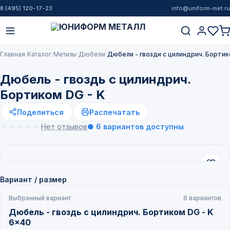
8 (495) 120-17-23
info@uniform-met.ru
Главная
Каталог
Метизы
Дюбели
Дюбели - гвозди с цилиндрич. Бортик
Дюбель - гвоздь с цилиндрич.
Бортиком DG - K
Поделиться
Распечатать
★★★★★
★★★★★
Нет отзывов
● 6 вариантов доступны
Вариант / размер
Выбранный вариант
6 вариантов
Дюбель - гвоздь с цилиндрич. Бортиком DG - K
6x40