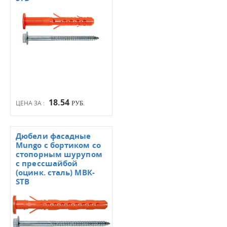
18.54
ЦЕНА ЗА :
РУБ.
Дюбели фасадные
Mungo с бортиком со
стопорным шурупом
с прессшайбой
(оцинк. сталь) МВК-
STB