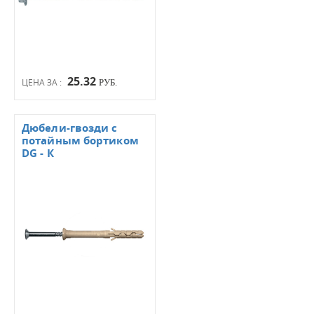
25.32
ЦЕНА ЗА :
РУБ.
Дюбели-гвозди с
потайным бортиком
DG - К