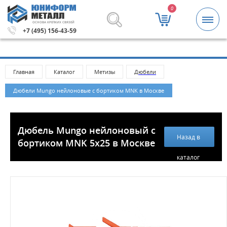
0
ОСНОВА КРЕПКИХ СВЯЗЕЙ
тизы и крепежные изделия оптом. Минимальная сумма 
+7 (495) 156-43-59
Главная
Каталог
Метизы
Дюбели
Дюбели Mungo нейлоновые с бортиком MNK в Москве
Дюбель Mungo нейлоновый с
Назад в
бортиком MNK 5х25 в Москве
каталог