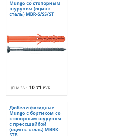
Mungo со стопорным
шурупом (оцинк.
сталь) MBR-S/SS/ST
10.71
ЦЕНА ЗА :
РУБ.
Дюбели фасадные
Mungo с бортиком со
стопорным шурупом
с прессшайбой
(оцинк. сталь) MBRK-
STB