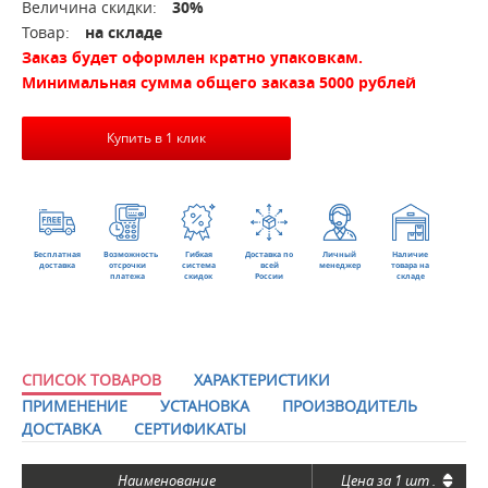
Величина скидки:
30%
Товар:
на складе
Заказ будет оформлен кратно упаковкам.
Минимальная сумма общего заказа 5000 рублей
Купить в 1 клик
Бесплатная
Возможность
Гибкая
Доставка по
Личный
Наличие
доставка
отсрочки
система
всей
менеджер
товара на
платежа
скидок
России
складе
СПИСОК ТОВАРОВ
ХАРАКТЕРИСТИКИ
ПРИМЕНЕНИЕ
УСТАНОВКА
ПРОИЗВОДИТЕЛЬ
ДОСТАВКА
СЕРТИФИКАТЫ
Наименование
Цена за
1 шт
.