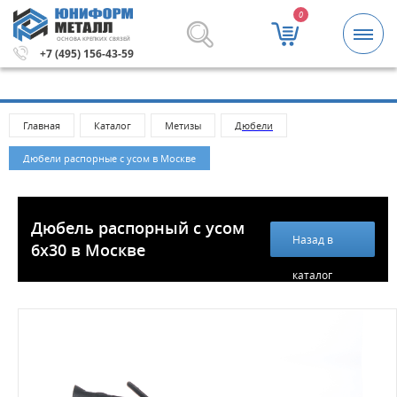
0
ОСНОВА КРЕПКИХ СВЯЗЕЙ
Метизы и крепежные изделия оптом. Минимальная сумма
+7 (495) 156-43-59
Главная
Каталог
Метизы
Дюбели
Дюбели распорные с усом в Москве
Дюбель распорный с усом
Назад в
6х30 в Москве
каталог