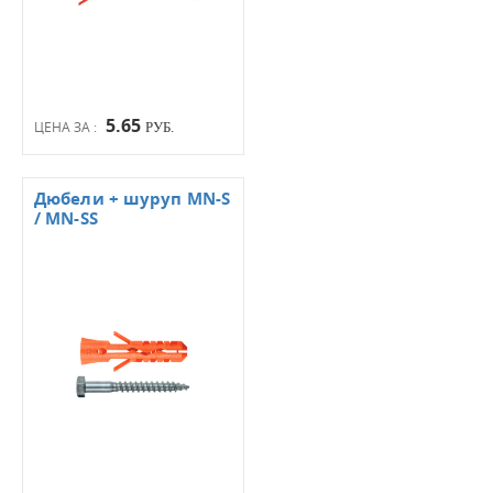
5.65
ЦЕНА ЗА :
РУБ.
Дюбели + шуруп MN-S
/ MN-SS