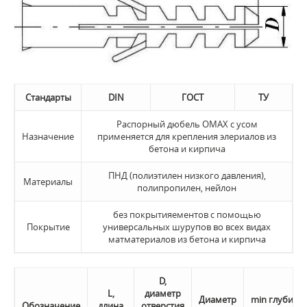
Стандарты
DIN
ГОСТ
ТУ
Распорный дюбель OMAX с усом
Назначение
применяется для крепления элериалов из
бетона и кирпича
ПНД (полиэтилен низкого давления),
Материалы
полипропилен, нейлон
без покрытияементов с помощью
Покрытие
универсальных шурупов во всех видах
матматериалов из бетона и кирпича
D,
L,
диаметр
Диаметр
min глубина
Обозначение
длина
отверстия