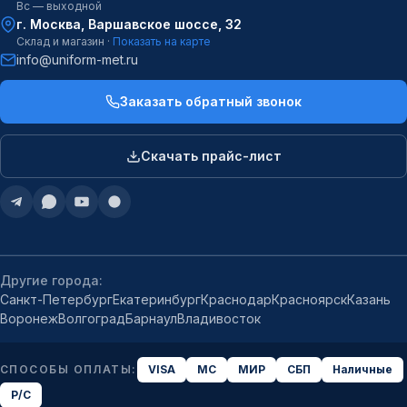
Вс — выходной
г. Москва, Варшавское шоссе, 32
Склад и магазин ·
Показать на карте
info@uniform-met.ru
Заказать обратный звонок
Скачать прайс-лист
Другие города:
Санкт-Петербург
Екатеринбург
Краснодар
Красноярск
Казань
Воронеж
Волгоград
Барнаул
Владивосток
СПОСОБЫ ОПЛАТЫ:
VISA
MC
МИР
СБП
Наличные
Р/С