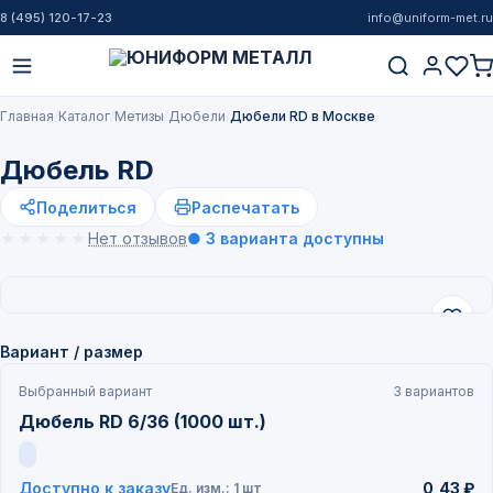
8 (495) 120-17-23
info@uniform-met.ru
Главная
Каталог
Метизы
Дюбели
Дюбели RD в Москве
Дюбель RD
Поделиться
Распечатать
★★★★★
★★★★★
Нет отзывов
● 3 варианта доступны
Вариант / размер
Выбранный вариант
3 вариантов
Дюбель RD 6/36 (1000 шт.)
Доступно к заказу
0,43 ₽
Ед. изм.: 1 шт