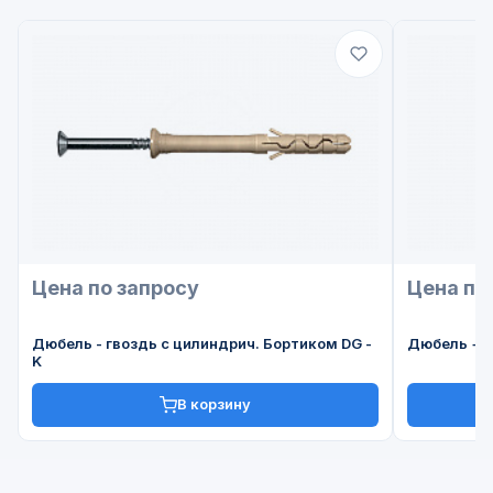
Цена по запросу
Цена по
Дюбель - гвоздь с цилиндрич. Бортиком DG -
Дюбель + 
K
В корзину