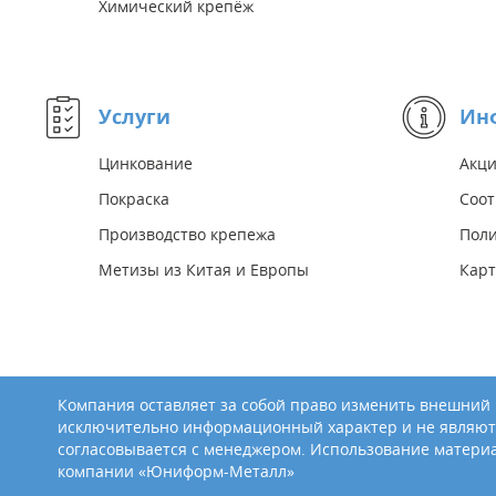
Химический крепёж
Услуги
Ин
Цинкование
Акц
Покраска
Соот
Производство крепежа
Поли
Метизы из Китая и Европы
Карт
Компания оставляет за собой право изменить внешний в
исключительно информационный характер и не являют
согласовывается с менеджером. Использование материа
компании «Юниформ-Металл»