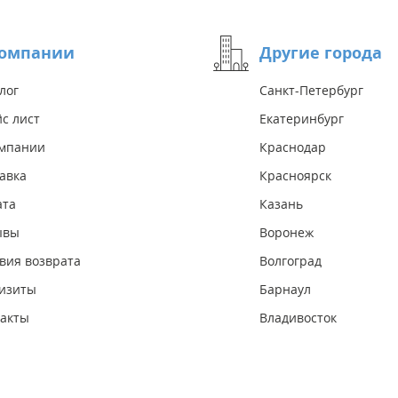
компании
Другие города
лог
Санкт-Петербург
с лист
Екатеринбург
омпании
Краснодар
авка
Красноярск
ата
Казань
ывы
Воронеж
вия возврата
Волгоград
изиты
Барнаул
акты
Владивосток