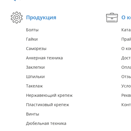
Продукция
О 
Болты
Ката
Гайки
Прай
Саморезы
О к
Анкерная техника
Дост
Заклепки
Опл
Шпильки
Отз
Такелаж
Усло
Нержавеющий крепеж
Рекв
Пластиковый крепеж
Конт
Винты
Дюбельная техника