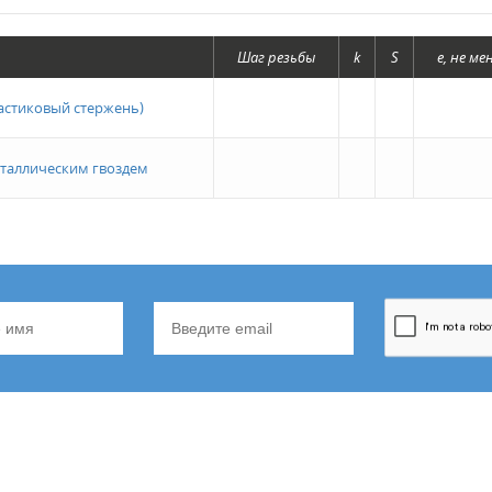
Шаг резьбы
k
S
е, не ме
астиковый стержень)
еталлическим гвоздем