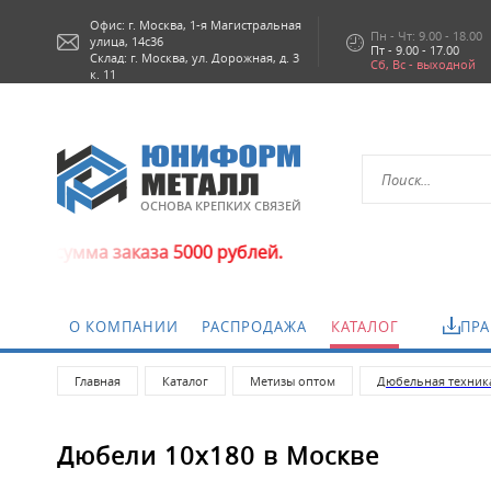
Офис: г.
Москва,
1-я Магистральная
Пн - Чт: 9.00 - 18.00
улица, 14с36
Пт - 9.00 - 17.00
Склад: г. Москва, ул. Дорожная, д. 3
Сб, Вс - выходной
к. 11
ОСНОВА КРЕПКИХ СВЯЗЕЙ
сумма заказа 5000 рублей.
О КОМПАНИИ
РАСПРОДАЖА
КАТАЛОГ
ПРА
Главная
Каталог
Метизы оптом
Дюбельная техник
Дюбели 10х180 в Москве