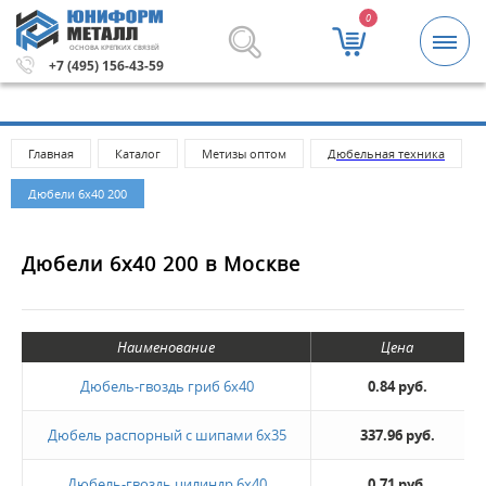
0
ОСНОВА КРЕПКИХ СВЯЗЕЙ
заказа 5000 рублей.
Метизы и крепежные изделия оптом
+7 (495) 156-43-59
Главная
Каталог
Метизы оптом
Дюбельная техника
Дюбели 6х40 200
Дюбели 6х40 200 в Москве
Наименование
Цена
Дюбель-гвоздь гриб 6х40
0.84 руб.
Дюбель распорный с шипами 6х35
337.96 руб.
Дюбель-гвоздь цилиндр 6х40
0.71 руб.