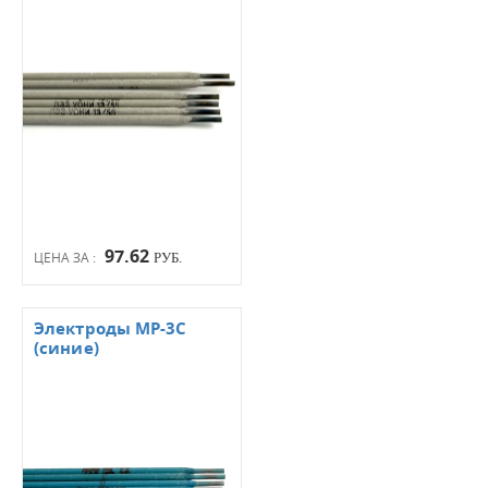
97.62
ЦЕНА ЗА :
РУБ.
Электроды МР-3С
(синие)