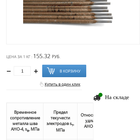
155.32
РУБ.
ЦЕНА ЗА
1 КГ :
В КОРЗИНУ
Купить в один клик
На складе
Ударная
Временное
Предел
вязкость
Относительное
сопротивление
текучести
АНО-4
удлинение
металла шва
электродов s
,
т
a
, Дж/
АНО-4 d
, %
н
5
АНО-4, s
, МПа
МПа
в
2
см