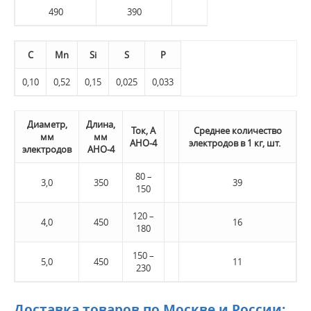
490
390
25
140
C
Mn
Si
S
P
0,10
0,52
0,15
0,025
0,033
Диаметр,
Длина,
Ток, А
Среднее количество
мм
мм
АНО-4
электродов в 1 кг, шт.
электродов
АНО-4
80 –
3,0
350
39
150
120 –
4,0
450
16
180
150 –
5,0
450
11
230
Доставка товаров по Москве и России: