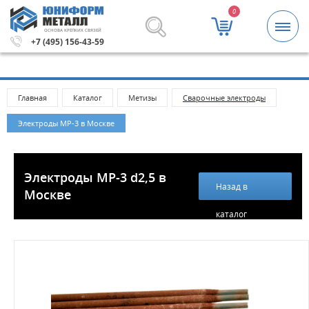
0
ОСНОВА КРЕПКИХ СВЯЗЕЙ
.
Метизы и крепежные изделия оптом. Минимальная сумм
+7 (495) 156-43-59
Главная
Каталог
Метизы
Cварочные электроды
Электроды МР-3 в Москве
Электроды МР-3 d2,5 в
Назад в
Москве
каталог