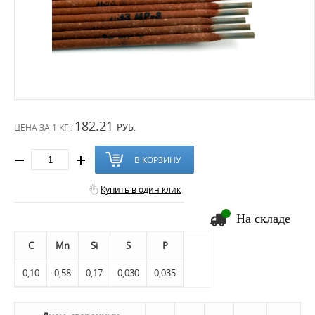
182.21
РУБ.
ЦЕНА ЗА
1 КГ :
В КОРЗИНУ
Купить в один клик
На складе
C
Mn
Si
S
P
0,10
0,58
0,17
0,030
0,035