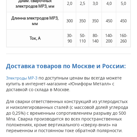
Диам. сварочных
2,0
2,5
3,0
4,0
5,0
электродов МР3, мм
Длинна электродов МР3,
300
350
350
450
450
мм
30-
50-
80-
140-
160-
Ток, А
90
110
140
200
260
Доставка товаров по Москве и России:
по доступным ценам вы всегда можете
Электроды МР-3
купить в интернет-магазине «Юниформ Металл» с
доставкой со склада в Москве.
Для сварки ответственных конструкций из углеродистых
и низколегированных сталей (с массовой долей углерода
до 0,25%) с временным сопротивлением разрыву до 500
Мпа. Сварка производится во всех пространственных
положениях, кроме вертикального «сверху-вниз» на
переменном и постоянном токе обратной полярности.