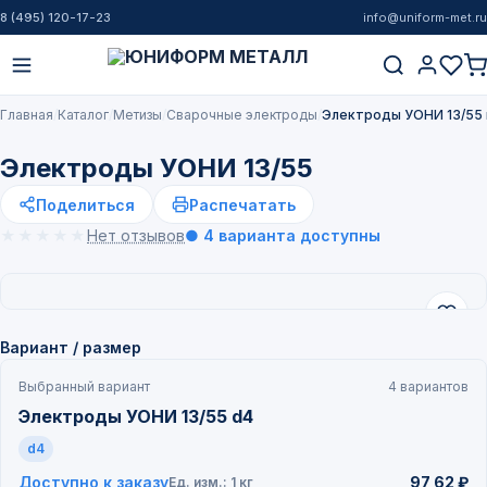
8 (495) 120-17-23
info@uniform-met.ru
Главная
Каталог
Метизы
Cварочные электроды
Электроды УОНИ 13/55 
Электроды УОНИ 13/55
Поделиться
Распечатать
★★★★★
★★★★★
Нет отзывов
● 4 варианта доступны
Вариант / размер
Выбранный вариант
4 вариантов
Электроды УОНИ 13/55 d4
d4
Доступно к заказу
97,62 ₽
Ед. изм.: 1 кг