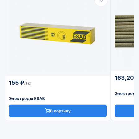
163,20 
155 ₽
/1 кг
Электроды
Электроды ESAB
В корзину