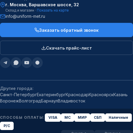
г. Москва, Варшавское шоссе, 32
Склад и магазин ·
Показать на карте
info@uniform-met.ru
Заказать обратный звонок
Скачать прайс-лист
Другие города:
Санкт-Петербург
Екатеринбург
Краснодар
Красноярск
Казань
Воронеж
Волгоград
Барнаул
Владивосток
СПОСОБЫ ОПЛАТЫ:
VISA
MC
МИР
СБП
Наличные
Р/С