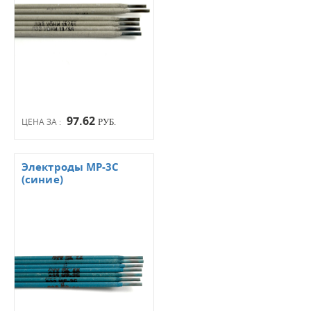
97.62
ЦЕНА ЗА :
РУБ.
Электроды МР-3С
(синие)