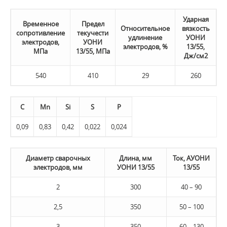
Ударная
Временное
Предел
Относительное
вязкость
сопротивление
текучести
удлинение
УОНИ
электродов,
УОНИ
электродов, %
13/55,
МПа
13/55, МПа
Дж/см2
540
410
29
260
C
Mn
Si
S
P
0,09
0,83
0,42
0,022
0,024
Диаметр сварочных
Длина, мм
Ток, АУОНИ
электродов, мм
УОНИ 13/55
13/55
2
300
40 – 90
2,5
350
50 – 100
3
350
60 – 130