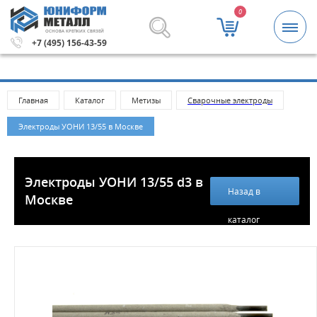
0
ОСНОВА КРЕПКИХ СВЯЗЕЙ
й.
Метизы и крепежные изделия оптом. Минимальная сум
+7 (495) 156-43-59
Главная
Каталог
Метизы
Cварочные электроды
Электроды УОНИ 13/55 в Москве
Электроды УОНИ 13/55 d3 в
Назад в
Москве
каталог