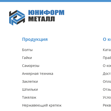
Продукция
О 
Болты
Ката
Гайки
Прай
Саморезы
О к
Анкерная техника
Дост
Заклепки
Опл
Шпильки
Отз
Такелаж
Усло
Нержавеющий крепеж
Рекв