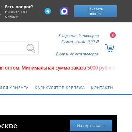
Есть вопрос?
Заказать
пишите, мы
звонок
онлайн
0
В корзине
0
товаров
Сумма заказа
0,00
a
В корзине нет товаров
инимальная сумма заказа 5000 рублей.
ДЛЯ КЛИЕНТА
КАЛЬКУЛЯТОР КРЕПЕЖА
КОНТАКТЫ
оскве
Назад в каталог