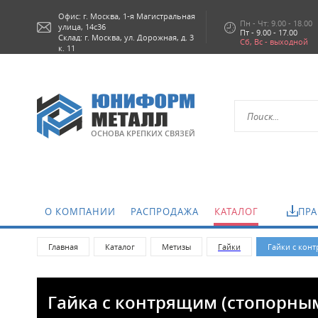
Офис: г.
Москва,
1-я Магистральная
Пн - Чт: 9.00 - 18.00
улица, 14с36
Пт - 9.00 - 17.00
Склад: г. Москва, ул. Дорожная, д. 3
Сб, Вс - выходной
к. 11
ОСНОВА КРЕПКИХ СВЯЗЕЙ
О КОМПАНИИ
РАСПРОДАЖА
КАТАЛОГ
ПРА
Главная
Каталог
Метизы
Гайки
Гайки с конт
Гайка с контрящим (стопорным