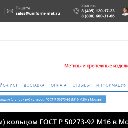
Звоните
Пишите
8 (495) 120-17-23
sales@uniform-met.ru
8 (800) 600-31-66
Метизы и крепежные изделия оптом. М
ЙС-ЛИСТ
ДОСТАВКА
ОПЛАТА
ОТЗЫВЫ
ИНФОРМАЦИЯ 
рящим (стопорным) кольцом ГОСТ Р 50273-92 (М16-М20) в Москве
) кольцом ГОСТ Р 50273-92 М16 в М