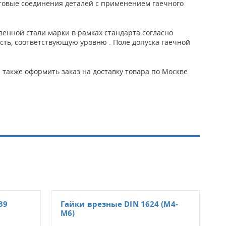
товые соединения деталей с применением гаечного
венной стали марки в рамках стандарта согласно
сть, соответствующую уровню . Поле допуска гаечной
 также оформить заказ на доставку товара по Москве
39
Гайки врезные DIN 1624 (М4-
Гай
М6)
М12