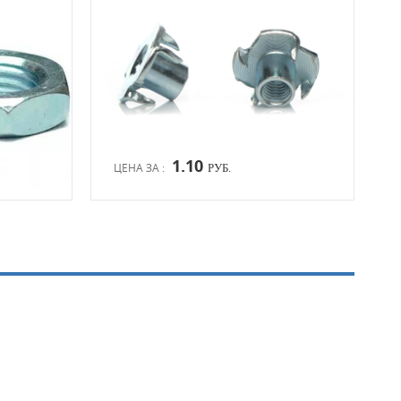
1.10
ЦЕНА ЗА :
ЦЕН
РУБ.