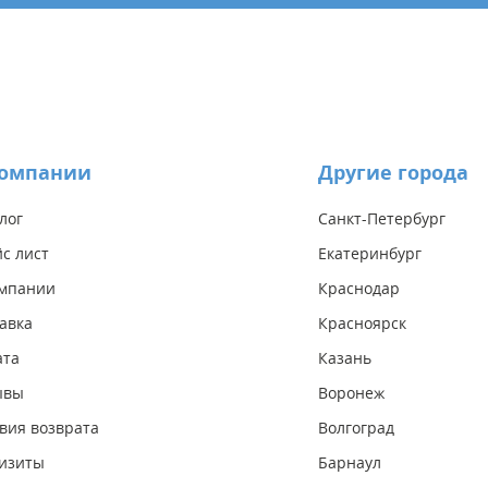
компании
Другие города
лог
Санкт-Петербург
с лист
Екатеринбург
омпании
Краснодар
авка
Красноярск
ата
Казань
ывы
Воронеж
вия возврата
Волгоград
изиты
Барнаул