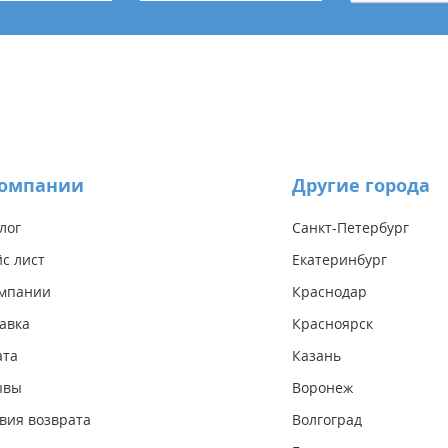
компании
Другие города
лог
Санкт-Петербург
с лист
Екатеринбург
омпании
Краснодар
авка
Красноярск
ата
Казань
ывы
Воронеж
вия возврата
Волгоград