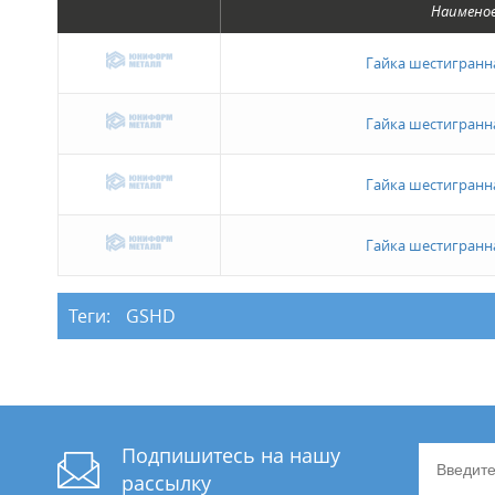
Наимено
Гайка шестигранн
Гайка шестигранн
Гайка шестигранн
Гайка шестигранн
Теги:
GSHD
Подпишитесь на нашу
рассылку