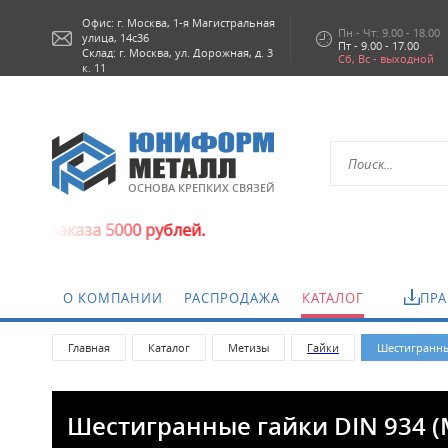
Офис: г.
Москва,
1-я Магистральная
Пн - Чт: 9.00 - 18.00
улица, 14с36
Пт - 9.00 - 17.00
Склад: г. Москва, ул. Дорожная, д. 3
Сб, Вс - выходной
к. 11
ОСНОВА КРЕПКИХ СВЯЗЕЙ
каза 5000 рублей.
О КОМПАНИИ
РАСПРОДАЖА
КАТАЛОГ
ПРА
Главная
Каталог
Метизы
Гайки
Шестигранные
Шестигранные гайки DIN 934 (