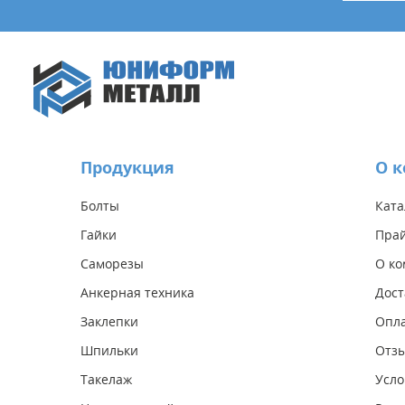
Продукция
О 
Болты
Ката
Гайки
Прай
Саморезы
О к
Анкерная техника
Дост
Заклепки
Опл
Шпильки
Отз
Такелаж
Усло