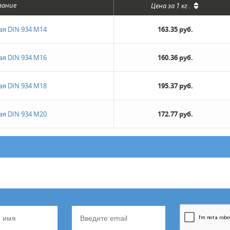
вание
Цена за
1 кг
.
ая DIN 934 М14
163.35 руб.
ая DIN 934 М16
160.36 руб.
ая DIN 934 М18
195.37 руб.
ая DIN 934 М20
172.77 руб.