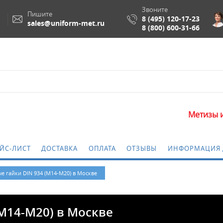
Звоните
Пишите
8 (495) 120-17-23
sales@uniform-met.ru
8 (800) 600-31-66
Метизы и крепеж
ЙС-ЛИСТ
ДОСТАВКА
ОПЛАТА
ОТЗЫВЫ
ИНФОРМАЦИЯ 
 гайки DIN 934 (М14-М20) в Москве
М14-М20) в Москве