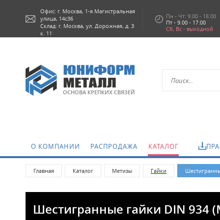
Офис: г.
Москва,
1-я Магистральная
Пн - Чт: 9.00 - 18.00
улица, 14с36
Пт - 9.00 - 17.00
Склад: г. Москва, ул. Дорожная, д. 3
Сб, Вс - выходной
к. 11
ОСНОВА КРЕПКИХ СВЯЗЕЙ
О КОМПАНИИ
РАСПРОДАЖА
КАТАЛОГ
ПРА
Главная
Каталог
Метизы
Гайки
Шестигранные
Шестигранные гайки DIN 934 (