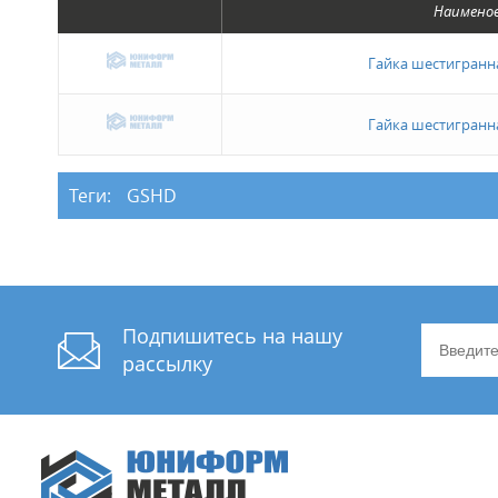
Наимено
Гайка шестигранн
Гайка шестигранн
Теги:
GSHD
Подпишитесь на нашу
рассылку