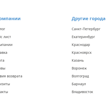
компании
Другие города
лог
Санкт-Петербург
с лист
Екатеринбург
омпании
Краснодар
авка
Красноярск
ата
Казань
ывы
Воронеж
вия возврата
Волгоград
изиты
Барнаул
акты
Владивосток