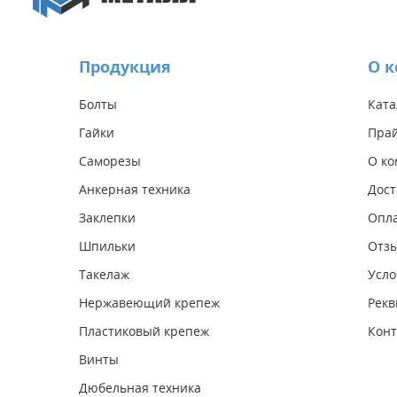
Продукция
О 
Болты
Ката
Гайки
Прай
Саморезы
О к
Анкерная техника
Дост
Заклепки
Опл
Шпильки
Отз
Такелаж
Усло
Нержавеющий крепеж
Рекв
Пластиковый крепеж
Конт
Винты
Дюбельная техника