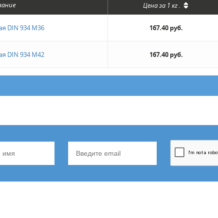
вание
Цена за
1 кг
.
ая DIN 934 М36
167.40 руб.
ая DIN 934 М42
167.40 руб.