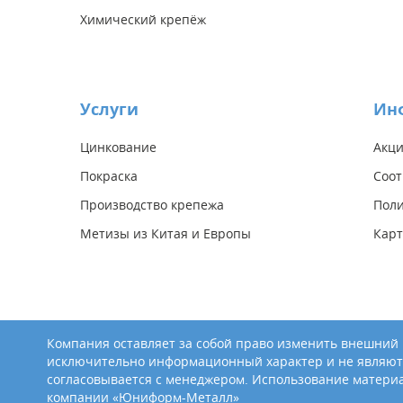
Химический крепёж
Услуги
Ин
Цинкование
Акц
Покраска
Соот
Производство крепежа
Поли
Метизы из Китая и Европы
Карт
Компания оставляет за собой право изменить внешний в
исключительно информационный характер и не являют
согласовывается с менеджером. Использование материа
компании «Юниформ-Металл»