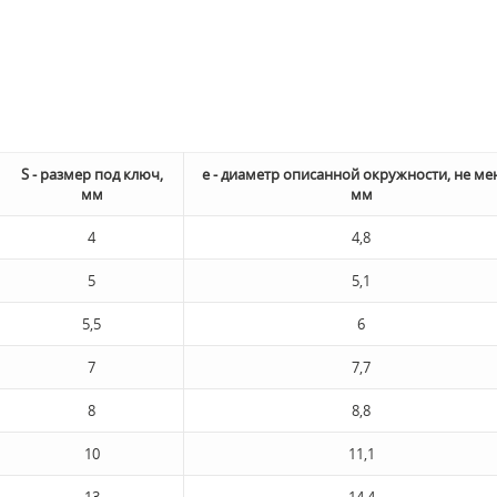
S - размер под ключ,
e - диаметр описанной окружности, не ме
мм
мм
4
4,8
5
5,1
5,5
6
7
7,7
8
8,8
10
11,1