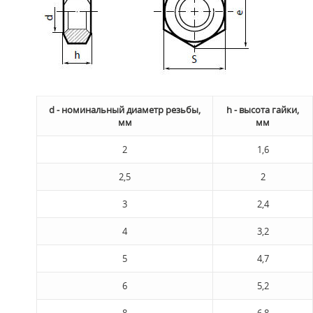
d - номинальный диаметр резьбы,
h - высота гайки,
мм
мм
2
1,6
2,5
2
3
2,4
4
3,2
5
4,7
6
5,2