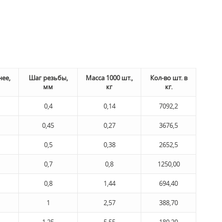
нее,
Шаг резьбы,
Масса 1000 шт.,
Кол-во шт. в
мм
кг
кг.
0,4
0,14
7092,2
0,45
0,27
3676,5
0,5
0,38
2652,5
0,7
0,8
1250,00
0,8
1,44
694,40
1
2,57
388,70