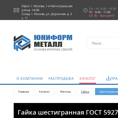
Офис: г.
Москва,
1-я Магистральная
Пн - Чт: 9.00 - 18.00
улица, 14с36
Пт - 9.00 - 17.00
Склад: г. Москва, ул. Дорожная, д. 3
Сб, Вс - выходной
к. 11
ОСНОВА КРЕПКИХ СВЯЗЕЙ
О КОМПАНИИ
РАСПРОДАЖА
КАТАЛОГ
ПРА
Главная
Каталог
Метизы
Гайки
Шестигранные
Гайка шестигранная ГОСТ 5927-