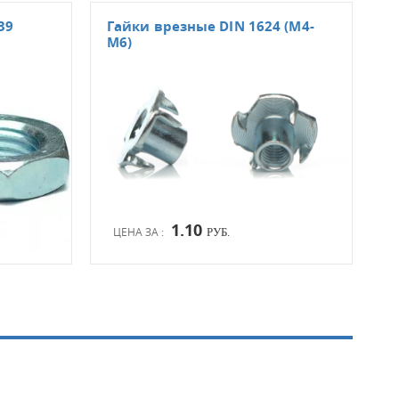
39
Гайки врезные DIN 1624 (М4-
Гай
М6)
М12
1.10
ЦЕНА ЗА :
ЦЕН
РУБ.