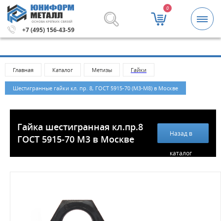
0
ОСНОВА КРЕПКИХ СВЯЗЕЙ
ей.
Метизы и крепежные изделия оптом. Минимальная су
+7 (495) 156-43-59
Главная
Каталог
Метизы
Гайки
Шестигранные гайки кл. пр. 8, ГОСТ 5915-70 (М3-М8) в Москве
Гайка шестигранная кл.пр.8
Назад в
ГОСТ 5915-70 М3 в Москве
каталог