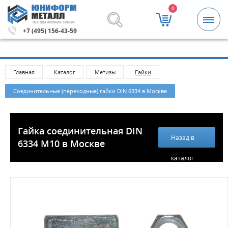
0
ОСНОВА КРЕПКИХ СВЯЗЕЙ
Метизы и крепежные изделия оптом. Минимальная сумма
+7 (495) 156-43-59
Главная
Каталог
Метизы
Гайки
Соединительные (переходные) гайки DIN 6334 в Москве
Гайка соединительная DIN
Назад в
6334 М10 в Москве
каталог