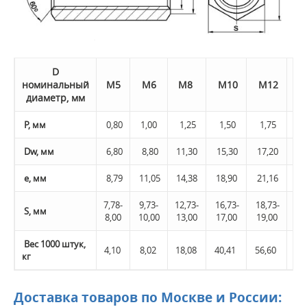
D
номинальный
М5
М6
М8
М10
М12
М
диаметр, мм
Р, мм
0,80
1,00
1,25
1,50
1,75
2,
Dw, мм
6,80
8,80
11,30
15,30
17,20
22
е, мм
8,79
11,05
14,38
18,90
21,16
26
7,78-
9,73-
12,73-
16,73-
18,73-
23,
S, мм
8,00
10,00
13,00
17,00
19,00
24
Вес 1000 штук,
4,10
8,02
18,08
40,41
56,60
11
кг
Доставка товаров по Москве и России: