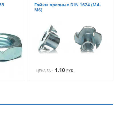
39
Гайки врезные DIN 1624 (М4-
Гай
М6)
М12
1.10
ЦЕНА ЗА :
ЦЕН
РУБ.