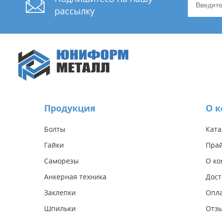
рассылку
Продукция
О 
Болты
Ката
Гайки
Прай
Саморезы
О к
Анкерная техника
Дост
Заклепки
Опл
Шпильки
Отз