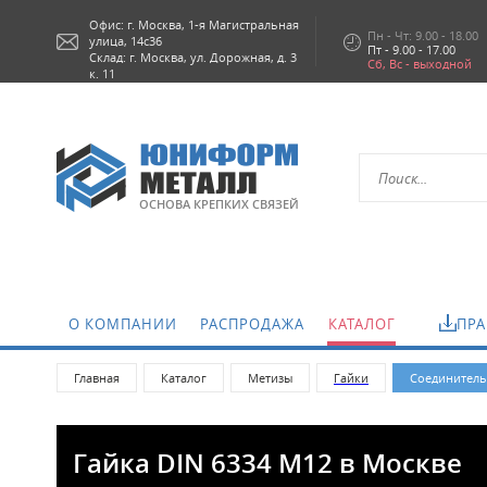
Офис: г.
Москва,
1-я Магистральная
Пн - Чт: 9.00 - 18.00
улица, 14с36
Пт - 9.00 - 17.00
Склад: г. Москва, ул. Дорожная, д. 3
Сб, Вс - выходной
к. 11
ОСНОВА КРЕПКИХ СВЯЗЕЙ
О КОМПАНИИ
РАСПРОДАЖА
КАТАЛОГ
ПРА
Главная
Каталог
Метизы
Гайки
Соединитель
Гайка DIN 6334 М12 в Москве