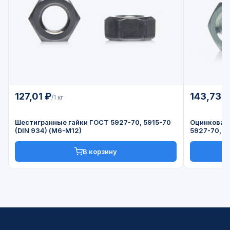
127,01 ₽
143,73 
/1 кг
Шестигранные гайки ГОСТ 5927-70, 5915-70
Оцинкован
(DIN 934) (М6-М12)
5927-70, 5
В корзину