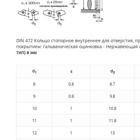
DIN 472 Кольцо стопорное внутреннее для отверстия, п
покрытием: гальваническая оцинковка - Нержавеющая ста
тип) в мм
d
d
s
1
3
8
0.8
8.7
9
0.8
9.8
10
1
10.8
11
1
11.8
12
1
13