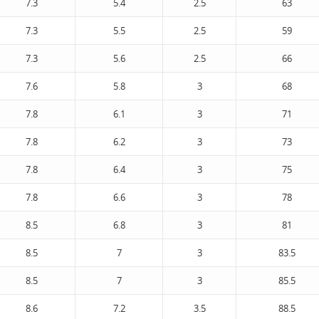
7.3
5.4
2.5
63
7.3
5.5
2.5
59
7.3
5.6
2.5
66
7.6
5.8
3
68
7.8
6.1
3
71
7.8
6.2
3
73
7.8
6.4
3
75
7.8
6.6
3
78
8.5
6.8
3
81
8.5
7
3
83.5
8.5
7
3
85.5
8.6
7.2
3.5
88.5