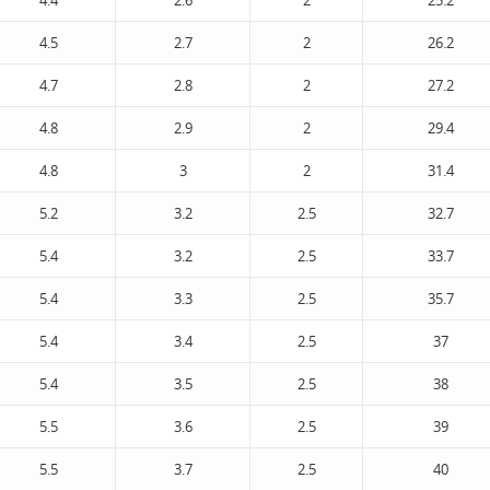
4.4
2.6
2
25.2
4.5
2.7
2
26.2
4.7
2.8
2
27.2
4.8
2.9
2
29.4
4.8
3
2
31.4
5.2
3.2
2.5
32.7
5.4
3.2
2.5
33.7
5.4
3.3
2.5
35.7
5.4
3.4
2.5
37
5.4
3.5
2.5
38
5.5
3.6
2.5
39
5.5
3.7
2.5
40