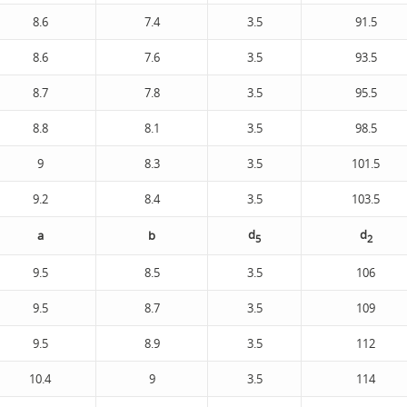
8.6
7.4
3.5
91.5
8.6
7.6
3.5
93.5
8.7
7.8
3.5
95.5
8.8
8.1
3.5
98.5
9
8.3
3.5
101.5
9.2
8.4
3.5
103.5
d
d
а
b
5
2
9.5
8.5
3.5
106
9.5
8.7
3.5
109
9.5
8.9
3.5
112
10.4
9
3.5
114