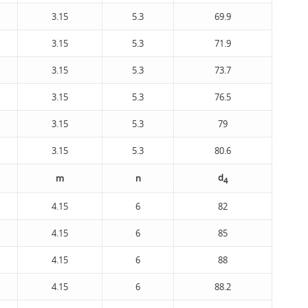
3.15
5.3
69.9
3.15
5.3
71.9
3.15
5.3
73.7
3.15
5.3
76.5
3.15
5.3
79
3.15
5.3
80.6
d
m
n
4
4.15
6
82
4.15
6
85
4.15
6
88
4.15
6
88.2