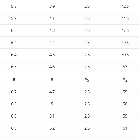
5.8
3.9
2.5
42.5
5.9
4.1
2.5
44.5
6.2
4.3
2.5
47.5
6.4
4.4
2.5
49.5
6.4
4.5
2.5
50.5
6.5
4.6
2.5
53
d
d
а
b
5
2
6.7
4.7
2.5
55
6.8
5
2.5
58
6.8
5.1
2.5
59
6.9
5.2
2.5
61