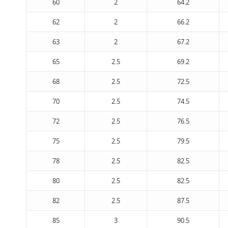
60
2
64.2
62
2
66.2
63
2
67.2
65
2.5
69.2
68
2.5
72.5
70
2.5
74.5
72
2.5
76.5
75
2.5
79.5
78
2.5
82.5
80
2.5
82.5
82
2.5
87.5
85
3
90.5