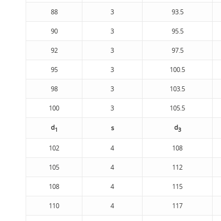
88
3
93.5
90
3
95.5
92
3
97.5
95
3
100.5
98
3
103.5
100
3
105.5
d
d
s
1
3
102
4
108
105
4
112
108
4
115
110
4
117