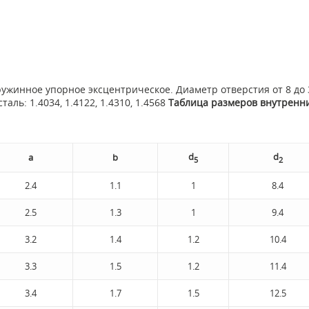
ружинное упорное эксцентрическое. Диаметр отверстия от 8 до
ль: 1.4034, 1.4122, 1.4310, 1.4568
Таблица размеров внутренни
d
d
а
b
5
2
2.4
1.1
1
8.4
2.5
1.3
1
9.4
3.2
1.4
1.2
10.4
3.3
1.5
1.2
11.4
3.4
1.7
1.5
12.5