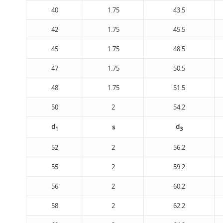
40
1.75
43.5
42
1.75
45.5
45
1.75
48.5
47
1.75
50.5
48
1.75
51.5
50
2
54.2
d
d
s
1
3
52
2
56.2
55
2
59.2
56
2
60.2
58
2
62.2