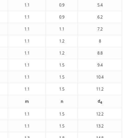
1.1
0.9
5.4
1.1
0.9
6.2
1.1
1.1
7.2
1.1
1.2
8
1.1
1.2
8.8
1.1
1.5
9.4
1.1
1.5
10.4
1.1
1.5
11.2
d
m
n
4
1.1
1.5
12.2
1.1
1.5
13.2