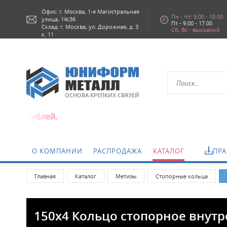
Офис: г.
Москва,
1-я Магистральная
Пн - Чт: 9.00 - 18.00
улица, 14с36
Пт - 9.00 - 17.00
Склад: г. Москва, ул. Дорожная, д. 3
Сб, Вс - выходной
к. 11
ОСНОВА КРЕПКИХ СВЯЗЕЙ
й.
О КОМПАНИИ
РАСПРОДАЖА
КАТАЛОГ
ПРА
Главная
Каталог
Метизы
Стопорные кольца
150x4 Кольцо стопорное внутр