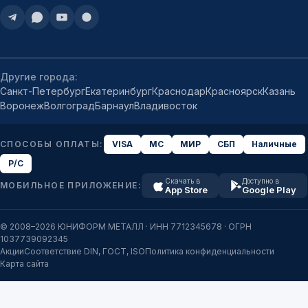
Другие города:
Санкт-Петербург
Екатеринбург
Краснодар
Красноярск
Казань
Воронеж
Волгоград
Барнаул
Владивосток
СПОСОБЫ ОПЛАТЫ:
VISA
MC
МИР
СБП
Наличные
Р/С
Скачать в
Доступно в
МОБИЛЬНОЕ ПРИЛОЖЕНИЕ:
App Store
Google Play
© 2008–2026 ЮНИФОРМ МЕТАЛЛ · ИНН 7712345678 · ОГРН
1037739092345
Акции
Соответствие DIN, ГОСТ, ISO
Политика конфиденциальности
Карта сайта