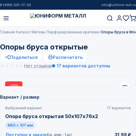
8 (495) 120-17-23
info@uniform-met.ru
Главная
Каталог
Метизы
Перфорированные крепежи
Опоры бруса в Мо
Опоры бруса открытые
Поделиться
Распечатать
★★★★★
★★★★★
Нет отзывов
● 17 вариантов доступны
−10%
НОВИНКА
Вариант / размер
Выбранный вариант
17 вариантов
Опора бруса открытая 50х107х76х2
M50 × 107 мм
Доступно к заказу
31,99 ₽
Ед. изм.: 1 шт