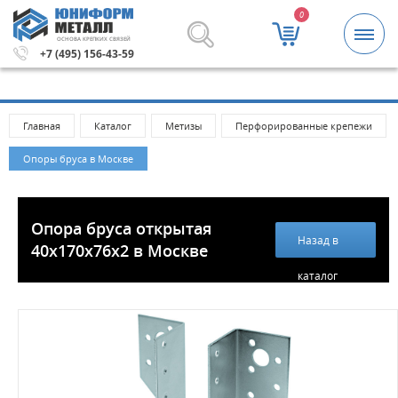
0
ОСНОВА КРЕПКИХ СВЯЗЕЙ
за 5000 рублей.
Метизы и крепежные изделия оптом. М
+7 (495) 156-43-59
Главная
Каталог
Метизы
Перфорированные крепежи
Опоры бруса в Москве
Опора бруса открытая
Назад в
40х170х76х2 в Москве
каталог