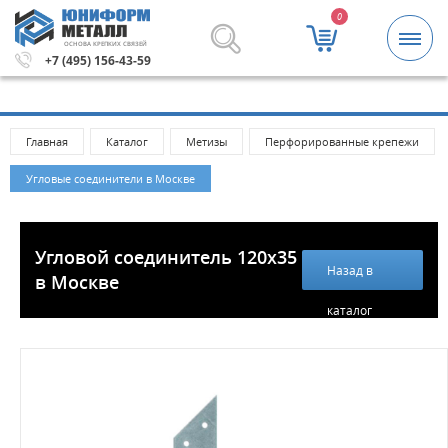
0
ОСНОВА КРЕПКИХ СВЯЗЕЙ
Метизы и крепежные изделия оптом. Минимальная сумм
+7 (495) 156-43-59
Главная
Каталог
Метизы
Перфорированные крепежи
Угловые соединители в Москве
Угловой соединитель 120х35
Назад в
в Москве
каталог