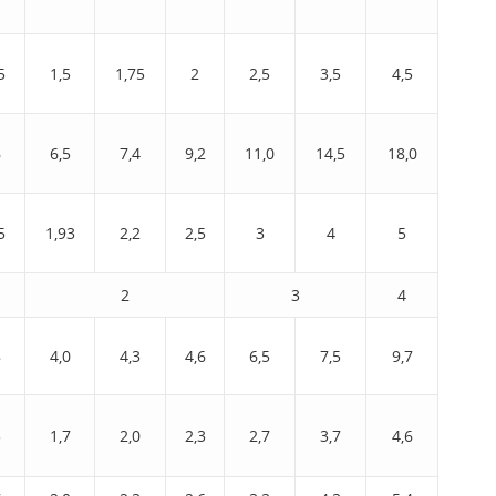
5
1,5
1,75
2
2,5
3,5
4,5
6
6,5
7,4
9,2
11,0
14,5
18,0
5
1,93
2,2
2,5
3
4
5
2
3
4
8
4,0
4,3
4,6
6,5
7,5
9,7
5
1,7
2,0
2,3
2,7
3,7
4,6