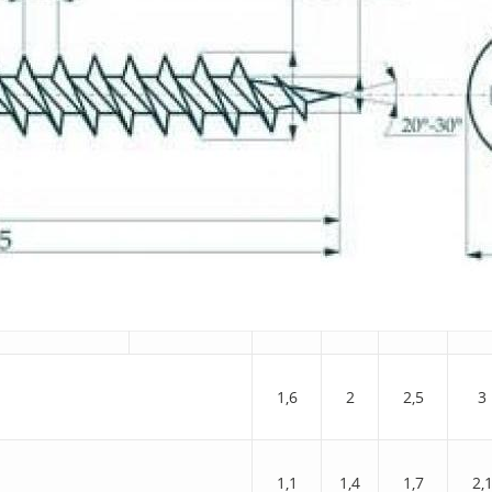
1,6
2
2,5
3
1,1
1,4
1,7
2,