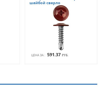
шайбой сверло
шай
591.37
ЦЕНА ЗА :
ЦЕН
РУБ.