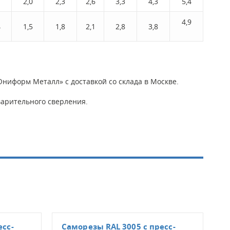
7
2,0
2,3
2,6
3,3
4,3
5,4
4,9
4
1,5
1,8
2,1
2,8
3,8
ниформ Металл» с доставкой со склада в Москве.
арительного сверления.
есс-
Саморезы RAL 3005 с пресс-
Сам