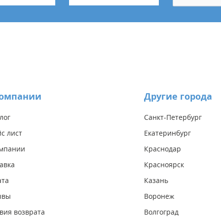
компании
Другие города
лог
Санкт-Петербург
с лист
Екатеринбург
омпании
Краснодар
авка
Красноярск
ата
Казань
ывы
Воронеж
вия возврата
Волгоград