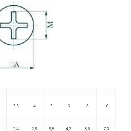
3,5
4
5
6
8
10
1
2,4
2,8
3,5
4,2
5,6
7,0