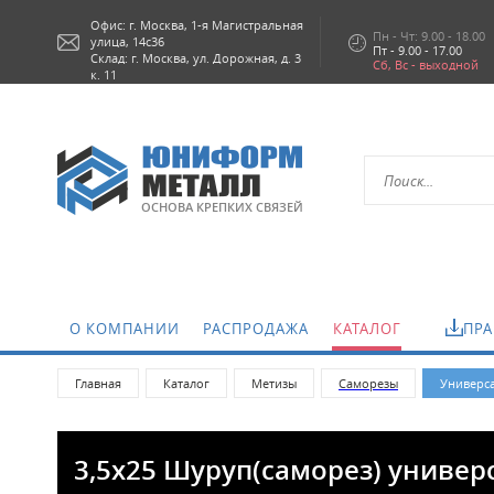
Офис: г.
Москва,
1-я Магистральная
Пн - Чт: 9.00 - 18.00
улица, 14с36
Пт - 9.00 - 17.00
Склад: г. Москва, ул. Дорожная, д. 3
Сб, Вс - выходной
к. 11
ОСНОВА КРЕПКИХ СВЯЗЕЙ
О КОМПАНИИ
РАСПРОДАЖА
КАТАЛОГ
ПРА
Главная
Каталог
Метизы
Саморезы
Универса
3,5х25 Шуруп(саморез) универ