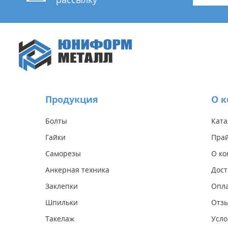
Продукция
О 
Болты
Ката
Гайки
Прай
Саморезы
О к
Анкерная техника
Дост
Заклепки
Опл
Шпильки
Отз
Такелаж
Усло