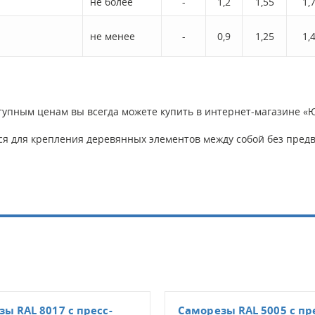
не более
-
1,2
1,55
1,
не менее
-
0,9
1,25
1,
тупным ценам вы всегда можете купить в интернет-магазине «Ю
я для крепления деревянных элементов между собой без предв
ы RAL 8017 с пресс-
Саморезы RAL 5005 с пр