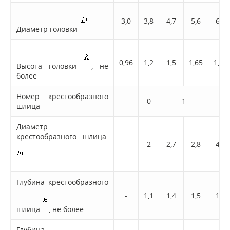
3,0
3,8
4,7
5,6
6,5
Диаметр головки
0,96
1,2
1,5
1,65
1,93
Высота головки
, не
более
Номер крестообразного
-
0
1
шлица
Диаметр
крестообразного шлица
-
2
2,7
2,8
4,0
Глубина крестообразного
-
1,1
1,4
1,5
1,7
шлица
, не более
Глубина