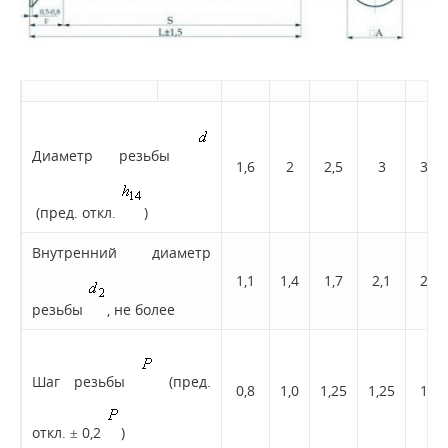
Диаметр резьбы
1,6
2
2,5
3
3,5
(пред. откл.
)
Внутренний диаметр
1,1
1,4
1,7
2,1
2,4
резьбы
, не более
Шаг резьбы
(пред.
0,8
1,0
1,25
1,25
1,5
откл. ± 0,2
)