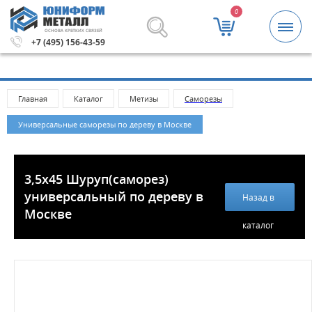
0
ОСНОВА КРЕПКИХ СВЯЗЕЙ
заказа 5000 рублей.
Метизы и крепежные изделия оптом
+7 (495) 156-43-59
Главная
Каталог
Метизы
Саморезы
Универсальные саморезы по дереву в Москве
3,5х45 Шуруп(саморез)
универсальный по дереву в
Назад в
Москве
каталог