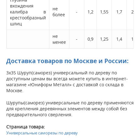
вхождения
не
калибра в
-
1,2
1,55
1,7
2,0
более
крестообразный
шлиц
не
-
0,9
1,25
1,4
1,5
менее
Доставка товаров по Москве и России:
3х35 Шуруп(саморез) универсальный по дереву по
доступным ценам вы всегда можете купить в интернет-
магазине «Юниформ Металл» с доставкой со склада в
Москве.
Шурупы(саморез) универсальные по дереву применяются
для крепления деревянных элементов между собой без
предварительного сверления.
Страница товара:
Универсальные саморезы по дереву