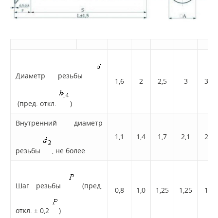
Диаметр резьбы
1,6
2
2,5
3
3,5
(пред. откл.
)
Внутренний диаметр
1,1
1,4
1,7
2,1
2,4
резьбы
, не более
Шаг резьбы
(пред.
0,8
1,0
1,25
1,25
1,5
откл. ± 0,2
)