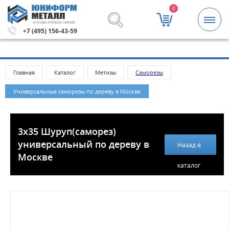
0
ОСНОВА КРЕПКИХ СВЯЗЕЙ
ей.
Метизы и крепежные изделия оптом. Минимальная с
+7 (495) 156-43-59
Главная
Каталог
Метизы
Саморезы
Универсальные саморезы по дереву в Москве
3х35 Шуруп(саморез)
универсальный по дереву в
Назад в
Москве
каталог