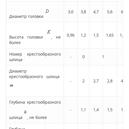
3,0
3,8
4,7
5,6
6,5
Диаметр головки
0,96
1,2
1,5
1,65
1,93
Высота головки
, не
более
Номер крестообразного
-
0
1
шлица
Диаметр
крестообразного шлица
-
2
2,7
2,8
4,0
Глубина крестообразного
-
1,1
1,4
1,5
1,7
шлица
, не более
Глубина