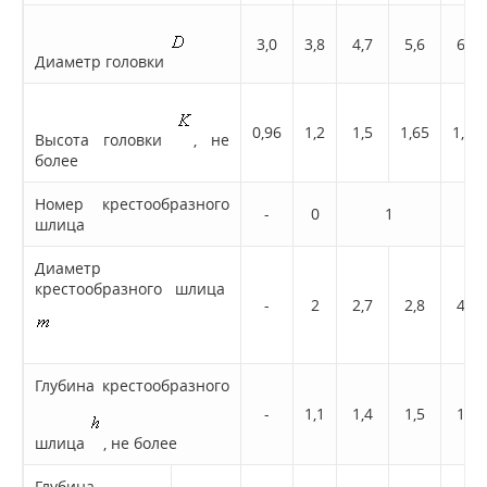
3,0
3,8
4,7
5,6
6,5
Диаметр головки
0,96
1,2
1,5
1,65
1,93
Высота головки
, не
более
Номер крестообразного
-
0
1
шлица
Диаметр
крестообразного шлица
-
2
2,7
2,8
4,0
Глубина крестообразного
-
1,1
1,4
1,5
1,7
шлица
, не более
Глубина