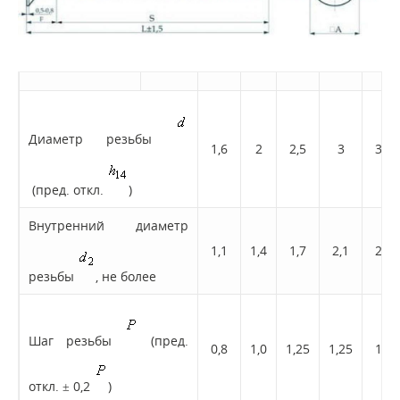
Диаметр резьбы
1,6
2
2,5
3
3,5
(пред. откл.
)
Внутренний диаметр
1,1
1,4
1,7
2,1
2,4
резьбы
, не более
Шаг резьбы
(пред.
0,8
1,0
1,25
1,25
1,5
откл. ± 0,2
)