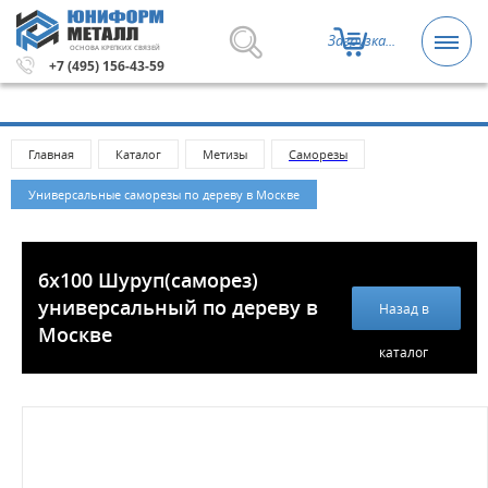
Загрузка...
ОСНОВА КРЕПКИХ СВЯЗЕЙ
Метизы и крепежные изделия оптом. Минимальная сумм
+7 (495) 156-43-59
Главная
Каталог
Метизы
Саморезы
Универсальные саморезы по дереву в Москве
6х100 Шуруп(саморез)
универсальный по дереву в
Назад в
Москве
каталог