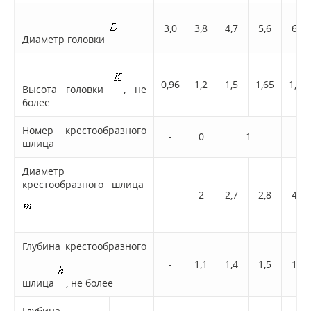
3,0
3,8
4,7
5,6
6,5
Диаметр головки
0,96
1,2
1,5
1,65
1,93
Высота головки
, не
более
Номер крестообразного
-
0
1
шлица
Диаметр
крестообразного шлица
-
2
2,7
2,8
4,0
Глубина крестообразного
-
1,1
1,4
1,5
1,7
шлица
, не более
Глубина