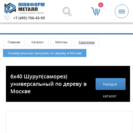
0
ОСНОВА КРЕПКИХ СВЯЗЕЙ
й.
Метизы и крепежные изделия оптом. Минимальная сум
+7 (495) 156-43-59
Главная
Каталог
Метизы
Саморезы
Универсальные саморезы по дереву в Москве
6х40 Шуруп(саморез)
универсальный по дереву в
Назад в
Москве
каталог