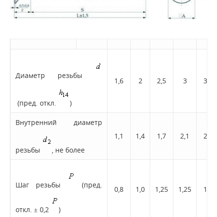
Диаметр резьбы
1,6
2
2,5
3
3,5
(пред. откл.
)
Внутренний диаметр
1,1
1,4
1,7
2,1
2,4
резьбы
, не более
Шаг резьбы
(пред.
0,8
1,0
1,25
1,25
1,5
откл. ± 0,2
)